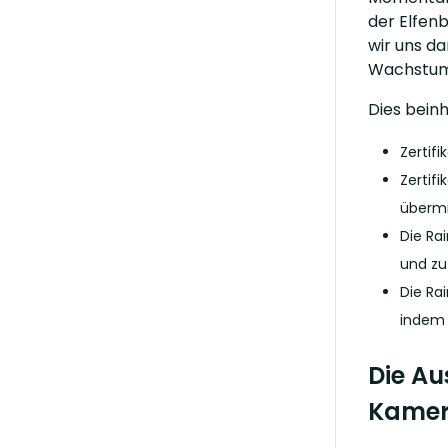
der Elfenb
wir uns da
Wachstums
Dies beinh
Zertif
Zertif
übermi
Die Ra
und zu
Die Ra
indem 
Die Au
Kamer