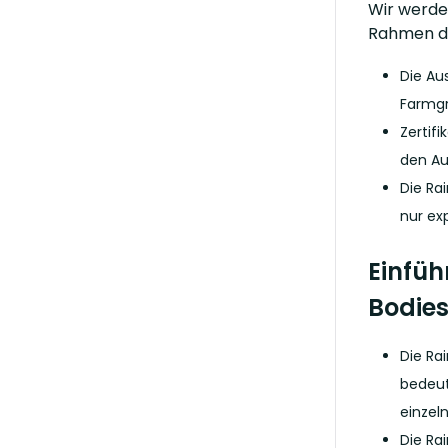
Wir werde
Rahmen d
Die Au
Farmg
Zertif
den Au
Die Ra
nur ex
Einfüh
Bodies
Die Rai
bedeut
einzel
Die Ra