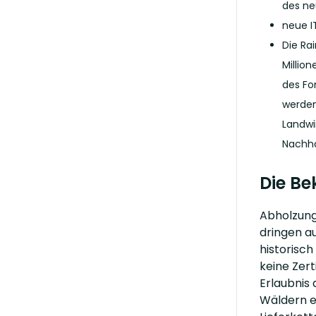
des ne
neue I
Die Ra
Millio
des Fo
werden
Landwi
Nachha
Die B
Abholzung
dringen a
historisc
keine Zer
Erlaubnis
Wäldern er