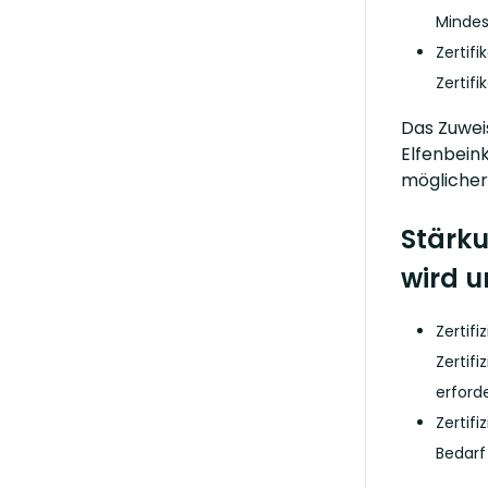
Mindes
Zertif
Zertif
Das Zuwei
Elfenbein
möglicher
Stärku
wird u
Zertif
Zertif
erford
Zertif
Bedarf