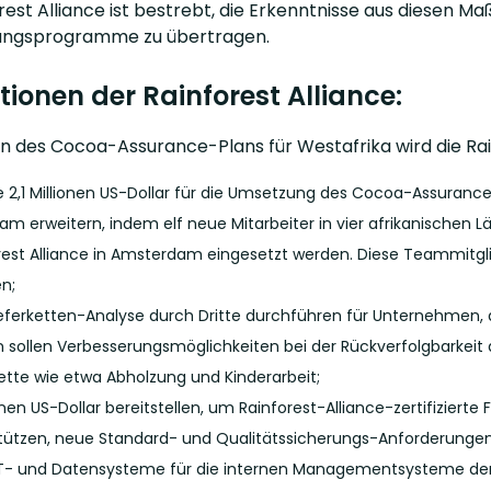
rest Alliance ist bestrebt, die Erkenntnisse aus diesen Ma
erungsprogramme zu übertragen.
itionen der Rainforest Alliance:
 des Cocoa-Assurance-Plans für Westafrika wird die Rain
e 2,1 Millionen US-Dollar für die Umsetzung des Cocoa-Assurance-
am erweitern, indem elf neue Mitarbeiter in vier afrikanischen L
rest Alliance in Amsterdam eingesetzt werden. Diese Teammitg
en;
ieferketten-Analyse durch Dritte durchführen für Unternehmen, d
 sollen Verbesserungsmöglichkeiten bei der Rückverfolgbarkeit au
kette wie etwa Abholzung und Kinderarbeit;
ionen US-Dollar bereitstellen, um Rainforest-Alliance-zertifiziert
tützen, neue Standard- und Qualitätssicherungs-Anforderunge
T- und Datensysteme für die internen Managementsysteme der 