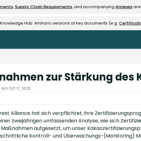
ements
,
Supply Chain Requirements
, and accompanying
Annexes
are 
rest-alliance.org/llms.txt
e Knowledge Hub. Amharic versions of key documents (e.g.
Certificat
ahmen zur Stärkung des 
t am Oct 17, 2025
rest Alliance hat sich verpflichtet, ihre Zertifizierungsp
einer zweijährigen umfassenden Analyse, wie sich Zertifiz
r Maßnahmen aufgesetzt, um unser Kakaozertifizierungs
tschrittliche Kontroll- und Überwachungs-(Monitoring) 