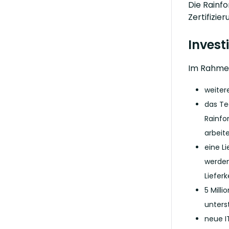
Die Rainfo
Zertifizi
Invest
Im Rahmen
weiter
das Te
Rainfo
arbeit
eine L
werden
Liefer
5 Mill
unters
neue I