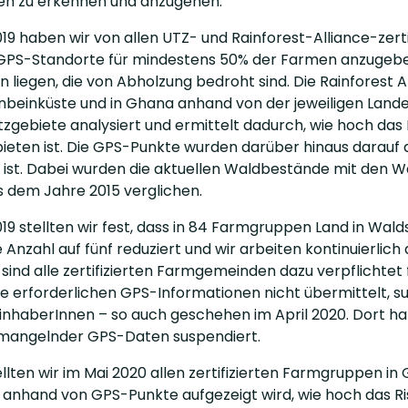
ten zu erkennen und anzugehen.
19 haben wir von allen UTZ- und Rainforest-Alliance-zert
 GPS-Standorte für mindestens 50% der Farmen anzugeben
 liegen, die von Abholzung bedroht sind. Die Rainforest 
enbeinküste und in Ghana anhand von der jeweiligen Lande
gebiete analysiert und ermittelt dadurch, wie hoch das R
eten ist. Die GPS-Punkte wurden darüber hinaus darauf an
ist. Dabei wurden die aktuellen Waldbestände mit den W
 dem Jahre 2015 verglichen.
019 stellten wir fest, dass in 84 Farmgruppen Land in Wal
 Anzahl auf fünf reduziert und wir arbeiten kontinuierlic
sind alle zertifizierten Farmgemeinden dazu verpflichtet 
 erforderlichen GPS-Informationen nicht übermittelt, sus
sinhaberInnen – so auch geschehen im April 2020. Dort hat
mangelnder GPS-Daten suspendiert.
lten wir im Mai 2020 allen zertifizierten Farmgruppen in
anhand von GPS-Punkte aufgezeigt wird, wie hoch das Risi