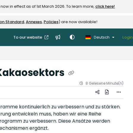
now in effect as of 1st March 2026. To learn more,
click here!
ion Standard
,
Annexes
,
Policies
) are now available!
To our website
Deutsch
Login
Kakaosektors
8 Gelesene Minute(n)
rogramme kontinuierlich zu verbessern und zu stärken.
ierung entwickeln muss, haben wir eine Reihe
programm zu verbessern. Diese Ansätze werden
Mechanismen ergänzt.