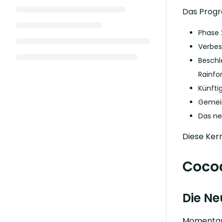
Das Progr
Phase 
Verbes
Beschl
Rainfo
Künfti
Gemein
Das ne
Diese Ker
Coco
Die Ne
Momentan 