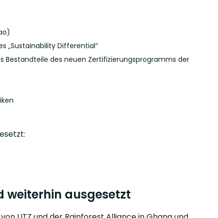
ao)
Sustainability Differential“
 Bestandteile des neuen Zertifizierungsprogramms der
iken
esetzt:
d weiterhin ausgesetzt
on UTZ und der Rainforest Alliance in Ghana und