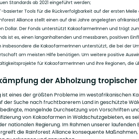
uen Standards ab 2021 eingeführt werden;
T-basierter Tools für die Rückverfolgbarkeit auf der ersten Meile
inforest Alliance stellt einen auf drei Jahre angelegten afrikan
nen Dollar. Der Fonds unterstützt KakaofarmerInnen und trägt zum
nds ist es, einen langanhaltenden und messbaren, positiven Ein
 insbesondere die KakaofarmerInnen unterstützt, die bei der Um
rtschaft am meisten Hilfe benötigen. Um weitere positive Auswir
ltigkeitsprojekte für KakaofarmerInnen und ihre Regionen, die 
ekämpfung der Abholzung tropischer
 ist eines der größten Probleme im westafrikanischen 
uf der Suche nach fruchtbarerem Land in geschützte Wäl
h bedingte, mangelnde Durchsetzung von Vorschriften und 
tifizierung von Kakaofarmen in Waldschutzgebieten, es s
 der nationalen Regierung. Im Rahmen unserer laufende
greift die Rainforest Alliance konsequente Maßnahmen, um