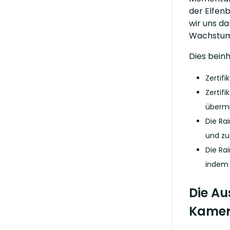
der Elfenb
wir uns da
Wachstums
Dies beinh
Zertif
Zertif
übermi
Die Ra
und zu
Die Ra
indem 
Die Au
Kamer