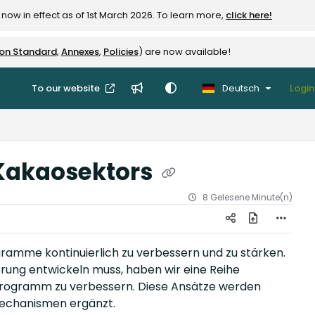
now in effect as of 1st March 2026. To learn more,
click here!
ion Standard
,
Annexes
,
Policies
) are now available!
To our website
Deutsch
Login
Kakaosektors
8 Gelesene Minute(n)
rogramme kontinuierlich zu verbessern und zu stärken.
ierung entwickeln muss, haben wir eine Reihe
programm zu verbessern. Diese Ansätze werden
Mechanismen ergänzt.