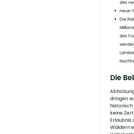
des ne
neue I
Die Ra
Millio
des Fo
werden
Landwi
Nachha
Die B
Abholzung
dringen a
historisc
keine Zer
Erlaubnis
Wäldern er