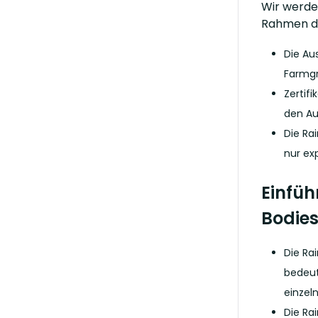
Wir werde
Rahmen d
Die Au
Farmg
Zertif
den Au
Die Ra
nur ex
Einfüh
Bodies
Die Rai
bedeut
einzel
Die Ra