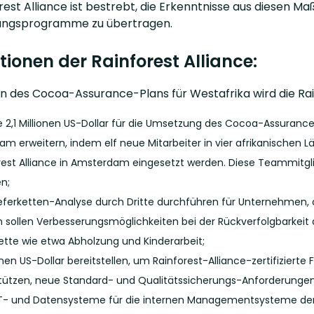
rest Alliance ist bestrebt, die Erkenntnisse aus diesen Ma
erungsprogramme zu übertragen.
itionen der Rainforest Alliance:
 des Cocoa-Assurance-Plans für Westafrika wird die Rain
e 2,1 Millionen US-Dollar für die Umsetzung des Cocoa-Assurance-
am erweitern, indem elf neue Mitarbeiter in vier afrikanischen L
rest Alliance in Amsterdam eingesetzt werden. Diese Teammitg
en;
ieferketten-Analyse durch Dritte durchführen für Unternehmen, d
 sollen Verbesserungsmöglichkeiten bei der Rückverfolgbarkeit au
kette wie etwa Abholzung und Kinderarbeit;
ionen US-Dollar bereitstellen, um Rainforest-Alliance-zertifiziert
tützen, neue Standard- und Qualitätssicherungs-Anforderunge
T- und Datensysteme für die internen Managementsysteme der 