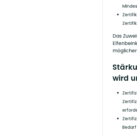
Mindes
Zertif
Zertif
Das Zuwei
Elfenbein
möglicher
Stärku
wird u
Zertif
Zertif
erford
Zertif
Bedarf