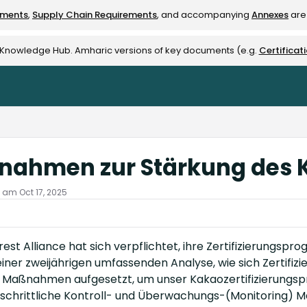
ements
,
Supply Chain Requirements
, and accompanying
Annexes
are 
rest-alliance.org/llms.txt
e Knowledge Hub. Amharic versions of key documents (e.g.
Certificat
ahmen zur Stärkung des 
t am Oct 17, 2025
rest Alliance hat sich verpflichtet, ihre Zertifizierungsp
einer zweijährigen umfassenden Analyse, wie sich Zertifiz
r Maßnahmen aufgesetzt, um unser Kakaozertifizierungs
tschrittliche Kontroll- und Überwachungs-(Monitoring) 