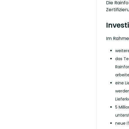
Die Rainfo
Zertifizi
Invest
Im Rahmen
weiter
das Te
Rainfo
arbeit
eine L
werden
Liefer
5 Mill
unters
neue I