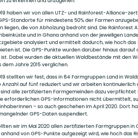
ten zu erkennen und anzugehen.
19 haben wir von allen UTZ- und Rainforest-Alliance-zert
 GPS-Standorte für mindestens 50% der Farmen anzugeben
 liegen, die von Abholzung bedroht sind. Die Rainforest 
enbeinküste und in Ghana anhand von der jeweiligen Lande
gebiete analysiert und ermittelt dadurch, wie hoch das R
eten ist. Die GPS-Punkte wurden darüber hinaus darauf an
ist. Dabei wurden die aktuellen Waldbestände mit den W
 dem Jahre 2015 verglichen.
019 stellten wir fest, dass in 84 Farmgruppen Land in Wal
 Anzahl auf fünf reduziert und wir arbeiten kontinuierlic
sind alle zertifizierten Farmgemeinden dazu verpflichtet 
 erforderlichen GPS-Informationen nicht übermittelt, sus
sinhaberInnen – so auch geschehen im April 2020. Dort hat
mangelnder GPS-Daten suspendiert.
lten wir im Mai 2020 allen zertifizierten Farmgruppen in
anhand von GPS-Punkte aufgezeigt wird, wie hoch das Risi