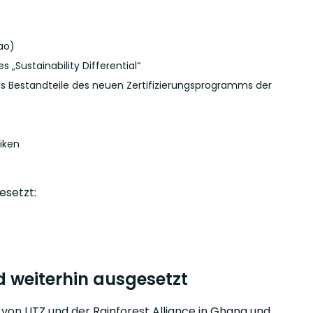
ao)
Sustainability Differential“
 Bestandteile des neuen Zertifizierungsprogramms der
iken
esetzt:
d weiterhin ausgesetzt
on UTZ und der Rainforest Alliance in Ghana und