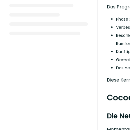
Das Progr
Phase 
Verbes
Beschl
Rainfo
Künfti
Gemein
Das ne
Diese Ker
Coco
Die Ne
Momentan 