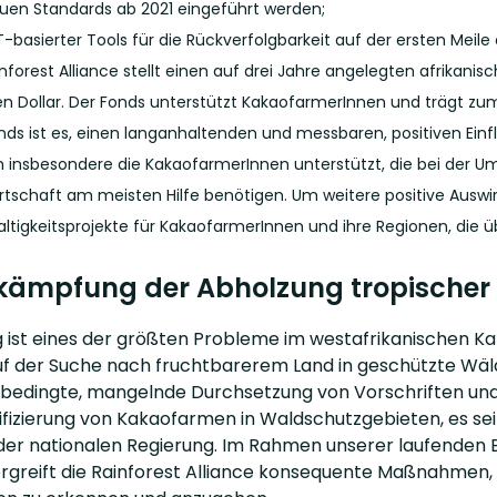
uen Standards ab 2021 eingeführt werden;
T-basierter Tools für die Rückverfolgbarkeit auf der ersten Meile
inforest Alliance stellt einen auf drei Jahre angelegten afrikan
nen Dollar. Der Fonds unterstützt KakaofarmerInnen und trägt zum
nds ist es, einen langanhaltenden und messbaren, positiven Ein
 insbesondere die KakaofarmerInnen unterstützt, die bei der Um
rtschaft am meisten Hilfe benötigen. Um weitere positive Auswir
ltigkeitsprojekte für KakaofarmerInnen und ihre Regionen, die 
ekämpfung der Abholzung tropischer
 ist eines der größten Probleme im westafrikanischen 
uf der Suche nach fruchtbarerem Land in geschützte Wäl
h bedingte, mangelnde Durchsetzung von Vorschriften und 
tifizierung von Kakaofarmen in Waldschutzgebieten, es s
 der nationalen Regierung. Im Rahmen unserer laufende
greift die Rainforest Alliance konsequente Maßnahmen, um