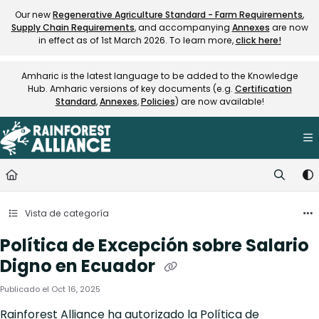
Documentation Index
Our new
Regenerative Agriculture Standard - Farm Requirements
,
Supply Chain Requirements
, and accompanying
Annexes
are now
Fetch the complete documentation index at:
https://knowledge.rainfore
in effect as of 1st March 2026. To learn more,
click here!
Use this file to discover all available pages before exploring further.
Amharic is the latest language to be added to the Knowledge
Hub. Amharic versions of key documents (e.g.
Certification
Standard
,
Annexes
,
Policies
) are now available!
Vista de categoría
Política de Excepción sobre Salario
Digno en Ecuador
Publicado el Oct 16, 2025
Rainforest Alliance ha autorizado la Política de