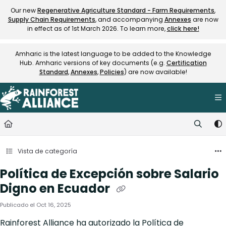
Documentation Index
Our new
Regenerative Agriculture Standard - Farm Requirements
,
Supply Chain Requirements
, and accompanying
Annexes
are now
Fetch the complete documentation index at:
https://knowledge.rainfore
in effect as of 1st March 2026. To learn more,
click here!
Use this file to discover all available pages before exploring further.
Amharic is the latest language to be added to the Knowledge
Hub. Amharic versions of key documents (e.g.
Certification
Standard
,
Annexes
,
Policies
) are now available!
Vista de categoría
Política de Excepción sobre Salario
Digno en Ecuador
Publicado el Oct 16, 2025
Rainforest Alliance ha autorizado la Política de