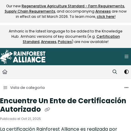
Documentation Index
Our new
Regenerative Agriculture Standard - Farm Requirements
,
Supply Chain Requirements
, and accompanying
Annexes
are now
Fetch the complete documentation index at:
https://knowledge.rainfore
in effect as of 1st March 2026. To learn more,
click here!
Use this file to discover all available pages before exploring further.
Amharic is the latest language to be added to the Knowledge
Hub. Amharic versions of key documents (e.g.
Certification
Standard
,
Annexes
,
Policies
) are now available!
Vista de categoría
Encuentre Un Ente de Certificación
Autorizado
Publicado el Oct 21, 2025
La certificación Rainforest Alliance es realizada por