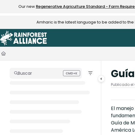
Documentation Index
Our new
Regenerative Agriculture Standard - Farm Requir
Fetch the complete documentation index at:
https://knowledge.rainfo
Amharic is the latest language to be added to th
Use this file to discover all available pages before exploring further.
Guía
Buscar
CMD+K
Press CMD+K to open search
Publicado el 
El manejo 
fundamenta
Guía de Ma
América La