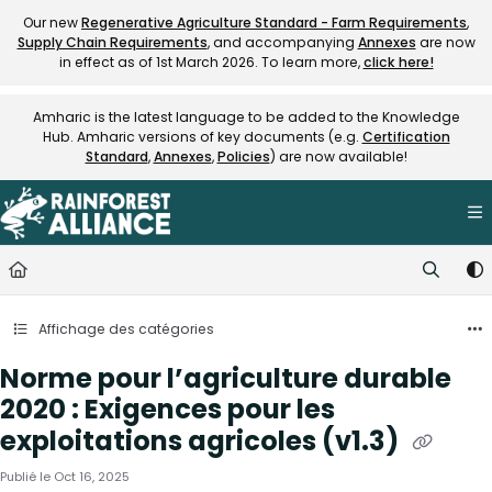
Documentation Index
Our new
Regenerative Agriculture Standard - Farm Requirements
,
Supply Chain Requirements
, and accompanying
Annexes
are now
Fetch the complete documentation index at:
https://knowledge.rainfore
in effect as of 1st March 2026. To learn more,
click here!
Use this file to discover all available pages before exploring further.
Amharic is the latest language to be added to the Knowledge
Hub. Amharic versions of key documents (e.g.
Certification
Standard
,
Annexes
,
Policies
) are now available!
Affichage des catégories
Norme pour l’agriculture durable
2020 : Exigences pour les
exploitations agricoles (v1.3)
Publié le Oct 16, 2025