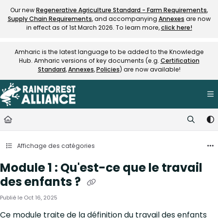
Documentation Index
Our new
Regenerative Agriculture Standard - Farm Requirements
,
Supply Chain Requirements
, and accompanying
Annexes
are now
Fetch the complete documentation index at:
https://knowledge.rainfore
in effect as of 1st March 2026. To learn more,
click here!
Use this file to discover all available pages before exploring further.
Amharic is the latest language to be added to the Knowledge
Hub. Amharic versions of key documents (e.g.
Certification
Standard
,
Annexes
,
Policies
) are now available!
Affichage des catégories
Module 1 : Qu'est-ce que le travail
des enfants ?
Publié le Oct 16, 2025
Ce module traite de la définition du travail des enfants