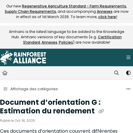
Documentation Index
Our new
Regenerative Agriculture Standard - Farm Requirements
,
Supply Chain Requirements
, and accompanying
Annexes
are now
Fetch the complete documentation index at:
https://knowledge.rainfore
in effect as of 1st March 2026. To learn more,
click here!
Use this file to discover all available pages before exploring further.
Amharic is the latest language to be added to the Knowledge
Hub. Amharic versions of key documents (e.g.
Certification
Standard
,
Annexes
,
Policies
) are now available!
Affichage des catégories
Document d’orientation G :
Estimation du rendement
Publié le Oct 16, 2025
Ces documents d’orientation couvrent différentes