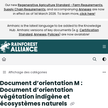
Documentation Index
Our new
Regenerative Agriculture Standard - Farm Requirements
,
Supply Chain Requirements
, and accompanying
Annexes
are now
Fetch the complete documentation index at:
https://knowledge.rainfore
in effect as of 1st March 2026. To learn more,
click here!
Use this file to discover all available pages before exploring further.
Amharic is the latest language to be added to the Knowledge
Hub. Amharic versions of key documents (e.g.
Certification
Standard
,
Annexes
,
Policies
) are now available!
Affichage des catégories
Document d’orientation M :
Document d’orientation
végétation indigène et
écosystèmes naturels