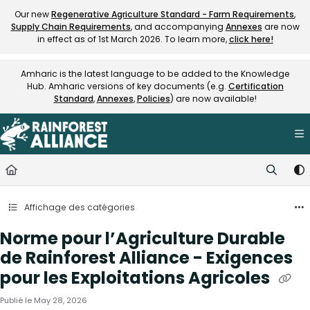
Documentation Index
Our new
Regenerative Agriculture Standard - Farm Requirements
,
Supply Chain Requirements
, and accompanying
Annexes
are now
Fetch the complete documentation index at:
https://knowledge.rainfore
in effect as of 1st March 2026. To learn more,
click here!
Use this file to discover all available pages before exploring further.
Amharic is the latest language to be added to the Knowledge
Hub. Amharic versions of key documents (e.g.
Certification
Standard
,
Annexes
,
Policies
) are now available!
Affichage des catégories
Norme pour l’Agriculture Durable
de Rainforest Alliance - Exigences
pour les Exploitations Agricoles
Publié le May 28, 2026