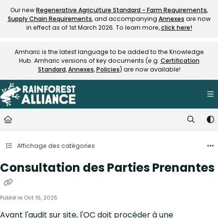
Documentation Index
Our new
Regenerative Agriculture Standard - Farm Requirements
,
Supply Chain Requirements
, and accompanying
Annexes
are now
Fetch the complete documentation index at:
https://knowledge.rainfore
in effect as of 1st March 2026. To learn more,
click here!
Use this file to discover all available pages before exploring further.
Amharic is the latest language to be added to the Knowledge
Hub. Amharic versions of key documents (e.g.
Certification
Standard
,
Annexes
,
Policies
) are now available!
Affichage des catégories
Consultation des Parties Prenantes
Publié le Oct 16, 2025
Avant l'audit sur site, l'OC doit procéder à une