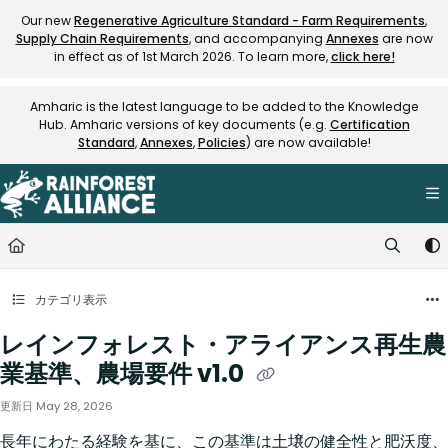
Documentation Index
Our new
Regenerative Agriculture Standard - Farm Requirements
,
Supply Chain Requirements
, and accompanying
Annexes
are now
Fetch the complete documentation index at:
https://knowledge.rainfore
in effect as of 1st March 2026. To learn more,
click here!
Use this file to discover all available pages before exploring further.
Amharic is the latest language to be added to the Knowledge
Hub. Amharic versions of key documents (e.g.
Certification
Standard
,
Annexes
,
Policies
) are now available!
カテゴリ表示
レインフォレスト・アライアンス再生農
業基準、農場要件 v1.0
更新日
May 28, 2026
長年にわたる経験を基に、この基準は土壌の健全性と肥沃度、