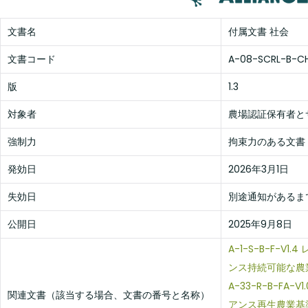
文書名
付属文書 社会
文書コード
A-08-SCRL-B-C
版
1.3
対象者
農場認証保有者と
強制力
拘束力のある文書
発効日
2026年3月1日
失効日
別途通知があるま
公開日
2025年9月8日
A-1-S-B-F-V
ンス持続可能な農
A-33-R-B-FA
関連文書（該当する場合、文書の番号と名称）
アンス再生農業基