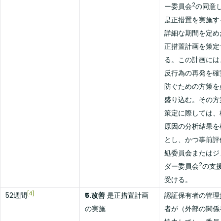
2
ー委員会
の同意
是正措置を実施す
詳細な期間を定め
正措置計画を策定
る。この計画には
反行為の再発を確
防ぐための方策を
盛り込む。その方
策定に際しては、
原因の分析結果を
とし、かつ事前評
処委員会またはジ
2
ダー委員会
の支
受ける。
[4]
52週間
5.改善
是正措置計画
認証保有者の管理
の実施
者が（外部の関係