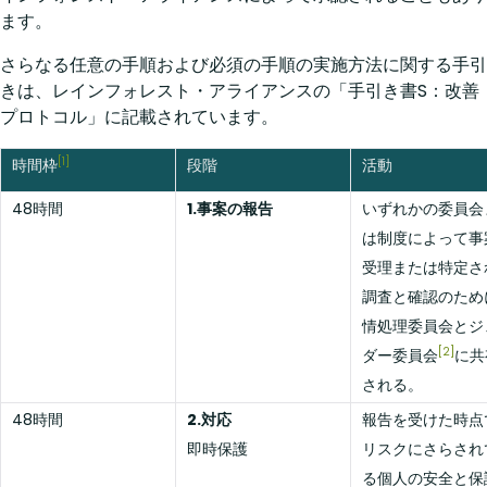
ます。
さらなる任意の手順および必須の手順の実施方法に関する手引
きは、レインフォレスト・アライアンスの「手引き書S：改善
プロトコル」に記載されています。
[1]
時間枠
段階
活動
48時間
1.事案の報告
いずれかの委員会
は制度によって事
受理または特定さ
調査と確認のため
情処理委員会とジ
[2]
ダー委員会
に共
される。
48時間
2.対応
報告を受けた時点
即時保護
リスクにさらされ
る個人の安全と保