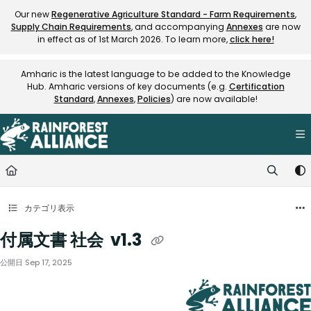
Documentation Index
Our new
Regenerative Agriculture Standard - Farm Requirements
,
Supply Chain Requirements
, and accompanying
Annexes
are now
Fetch the complete documentation index at:
https://knowledge.rainfore
in effect as of 1st March 2026. To learn more,
click here!
Use this file to discover all available pages before exploring further.
Amharic is the latest language to be added to the Knowledge
Hub. Amharic versions of key documents (e.g.
Certification
Standard
,
Annexes
,
Policies
) are now available!
カテゴリ表示
付属文書 社会 v1.3
公開日 Sep 17, 2025