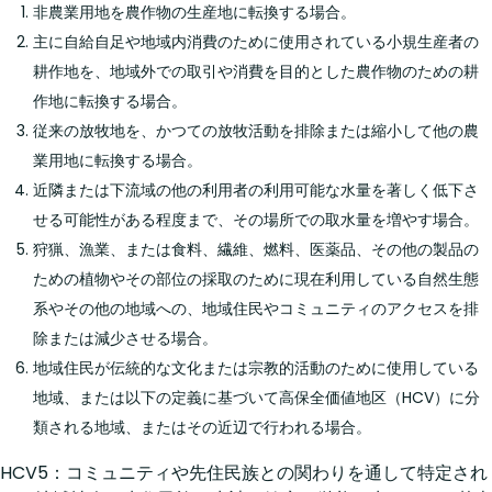
非農業用地を農作物の生産地に転換する場合。
主に自給自足や地域内消費のために使用されている小規生産者の
耕作地を、地域外での取引や消費を目的とした農作物のための耕
作地に転換する場合。
従来の放牧地を、かつての放牧活動を排除または縮小して他の農
業用地に転換する場合。
近隣または下流域の他の利用者の利用可能な水量を著しく低下さ
せる可能性がある程度まで、その場所での取水量を増やす場合。
狩猟、漁業、または食料、繊維、燃料、医薬品、その他の製品の
ための植物やその部位の採取のために現在利用している自然生態
系やその他の地域への、地域住民やコミュニティのアクセスを排
除または減少させる場合。
地域住民が伝統的な文化または宗教的活動のために使用している
地域、または以下の定義に基づいて高保全価値地区（HCV）に分
類される地域、またはその近辺で行われる場合。
HCV5：コミュニティや先住民族との関わりを通して特定され