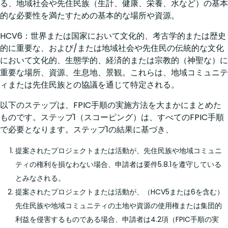
る、地域社会や先住民族（生計、健康、栄養、水など）の基本
的な必要性を満たすための基本的な場所や資源。
HCV6：世界または国家において文化的、考古学的または歴史
的に重要な、および/または地域社会や先住民の伝統的な文化
において文化的、生態学的、経済的または宗教的（神聖な）に
重要な場所、資源、生息地、景観。これらは、地域コミュニテ
ィまたは先住民族との協議を通じて特定される。
以下のステップは、FPIC手順の実施方法を大まかにまとめた
ものです。ステップ1（スコーピング）は、すべてのFPIC手順
で必要となります。ステップ1の結果に基づき、
提案されたプロジェクトまたは活動が、先住民族や地域コミュニ
ティの権利を損なわない場合、申請者は要件5.8.1を遵守している
とみなされる。
提案されたプロジェクトまたは活動が、（HCV5または6を含む）
先住民族や地域コミュニティの土地や資源の使用権または集団的
利益を侵害するものである場合、申請者は4.2項（FPIC手順の実