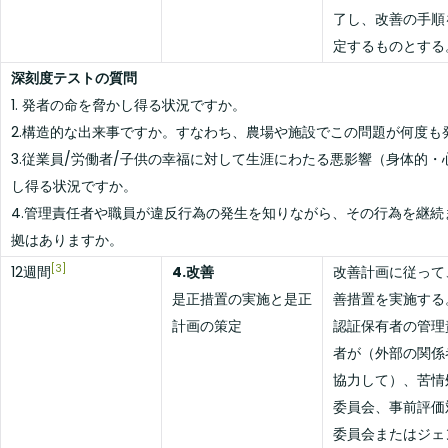
了し、改善の手順
定するものとする
深刻度テストの質問
1. 発者の命を脅かし得る状況ですか。
2.構造的な出来事ですか。すなわち、農場や施設でこの問題が何度も
3.従業員/労働者/子供の幸福に対して生涯にわたる悪影響（身体的
し得る状況ですか。
4.管理責任者や職員が違反行為の発生を知りながら、その行為を継
拠はありますか。
[3]
12週間
4.改善
改善計画に従って
是正措置の実施と是正
善措置を実施する
計画の策定
認証保有者の管理
者が（外部の関係
協力して）、苦情
委員会、事前評価
委員会またはジェ