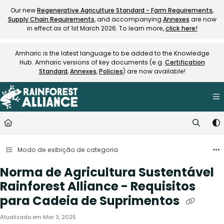
Documentation Index
Our new
Regenerative Agriculture Standard - Farm Requirements
,
Supply Chain Requirements
, and accompanying
Annexes
are now
Fetch the complete documentation index at:
https://knowledge.rainfore
in effect as of 1st March 2026. To learn more,
click here!
Use this file to discover all available pages before exploring further.
Amharic is the latest language to be added to the Knowledge
Hub. Amharic versions of key documents (e.g.
Certification
Standard
,
Annexes
,
Policies
) are now available!
Modo de exibição de categoria
Norma de Agricultura Sustentável
Rainforest Alliance - Requisitos
para Cadeia de Suprimentos
Atualizado em
Mar 3, 2025