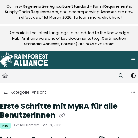
Documentation Index
Our new
Regenerative Agriculture Standard - Farm Requirements
,
Supply Chain Requirements
, and accompanying
Annexes
are now
Fetch the complete documentation index at:
https://knowledge.rainfore
in effect as of 1st March 2026. To learn more,
click here!
Use this file to discover all available pages before exploring further.
Amharic is the latest language to be added to the Knowledge
Hub. Amharic versions of key documents (e.g.
Certification
Standard
,
Annexes
,
Policies
) are now available!
Kategorie-Ansicht
Erste Schritte mit MyRA für alle
BenutzerInnen
Aktualisiert am
Dec 18, 2025
NEU