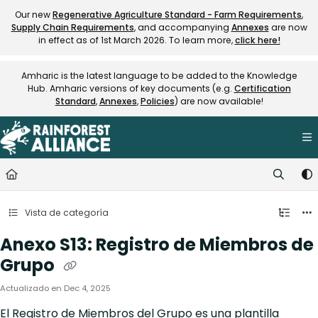
Documentation Index
Our new
Regenerative Agriculture Standard - Farm Requirements
,
Supply Chain Requirements
, and accompanying
Annexes
are now
Fetch the complete documentation index at:
https://knowledge.rainfore
in effect as of 1st March 2026. To learn more,
click here!
Use this file to discover all available pages before exploring further.
Amharic is the latest language to be added to the Knowledge
Hub. Amharic versions of key documents (e.g.
Certification
Standard
,
Annexes
,
Policies
) are now available!
Vista de categoría
Anexo S13: Registro de Miembros de
Grupo
Actualizado en
Dec 4, 2025
El Registro de Miembros del Grupo es una plantilla