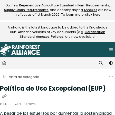
Documentation Index
Our new
Regenerative Agriculture Standard - Farm Requirements
,
Supply Chain Requirements
, and accompanying
Annexes
are now
Fetch the complete documentation index at:
https://knowledge.rainfore
in effect as of 1st March 2026. To learn more,
click here!
Use this file to discover all available pages before exploring further.
Amharic is the latest language to be added to the Knowledge
Hub. Amharic versions of key documents (e.g.
Certification
Standard
,
Annexes
,
Policies
) are now available!
Vista de categoría
Política de Uso Excepcional (EUP)
Publicado el Oct 17, 2025
A pesar de los esfuerzos por aumentar la sostenibilidad