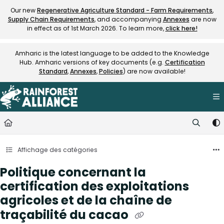
Documentation Index
Our new
Regenerative Agriculture Standard - Farm Requirements
,
Supply Chain Requirements
, and accompanying
Annexes
are now
Fetch the complete documentation index at:
https://knowledge.rainfore
in effect as of 1st March 2026. To learn more,
click here!
Use this file to discover all available pages before exploring further.
Amharic is the latest language to be added to the Knowledge
Hub. Amharic versions of key documents (e.g.
Certification
Standard
,
Annexes
,
Policies
) are now available!
Affichage des catégories
Politique concernant la
certification des exploitations
agricoles et de la chaîne de
traçabilité du cacao