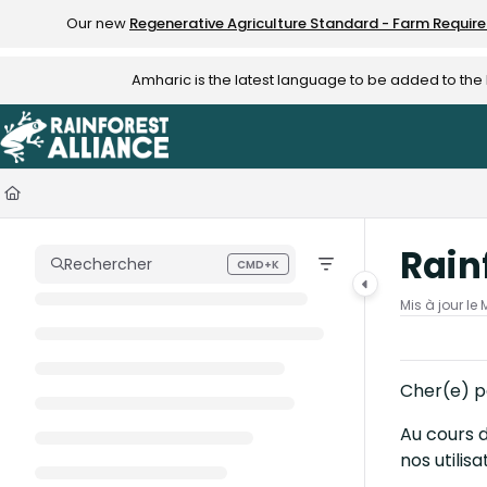
Documentation Index
Our new
Regenerative Agriculture Standard - Farm Requir
Fetch the complete documentation index at:
https://knowledge.rainfo
Amharic is the latest language to be added to th
Use this file to discover all available pages before exploring further.
Rain
Rechercher
CMD+K
Press CMD+K to open search
Mis à jour le
Cher(e) p
Au cours d
nos utilis