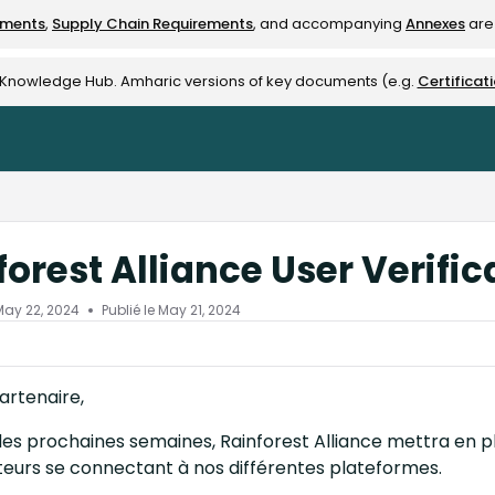
ements
,
Supply Chain Requirements
, and accompanying
Annexes
are 
rest-alliance.org/llms.txt
e Knowledge Hub. Amharic versions of key documents (e.g.
Certificat
forest Alliance User Verifi
May 22, 2024
Publié le May 21, 2024
artenaire,
es prochaines semaines, Rainforest Alliance mettra en pl
ateurs se connectant à nos différentes plateformes.