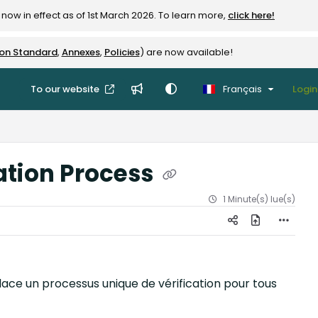
now in effect as of 1st March 2026. To learn more,
click here!
ion Standard
,
Annexes
,
Policies
) are now available!
To our website
Français
Login
cation Process
1 Minute(s) lue(s)
ace un processus unique de vérification pour tous