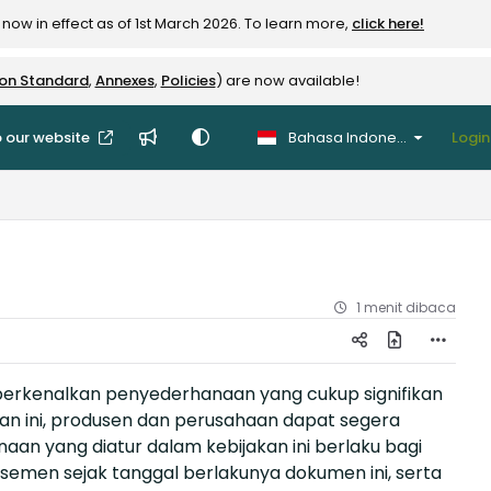
now in effect as of 1st March 2026. To learn more,
click here!
ion Standard
,
Annexes
,
Policies
) are now available!
 our website
Bahasa Indonesia
Login
1 menit dibaca
mperkenalkan penyederhanaan yang cukup signifikan
kan ini, produsen dan perusahaan dapat segera
 yang diatur dalam kebijakan ini berlaku bagi
semen sejak tanggal berlakunya dokumen ini, serta