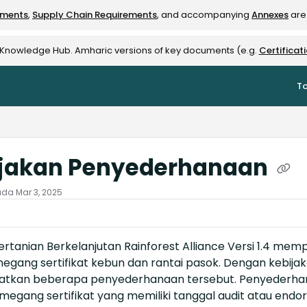
ements
,
Supply Chain Requirements
, and accompanying
Annexes
are 
rest-alliance.org/llms.txt
e Knowledge Hub. Amharic versions of key documents (e.g.
Certificat
To
jakan Penyederhanaan
pada
Mar 3, 2025
ertanian Berkelanjutan Rainforest Alliance Versi 1.4 me
egang sertifikat kebun dan rantai pasok. Dengan kebija
kan beberapa penyederhanaan tersebut. Penyederhanaan
egang sertifikat yang memiliki tanggal audit atau endor