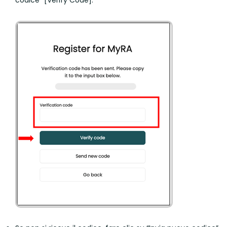
codice” [Verify Code].