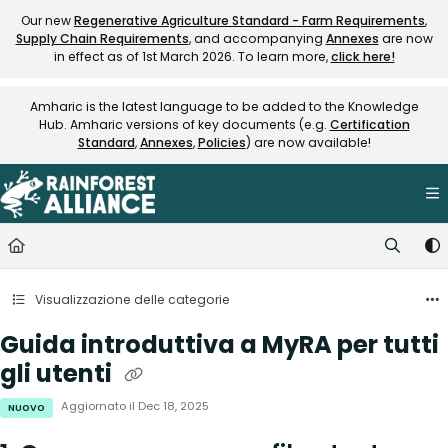
Documentation Index
Our new
Regenerative Agriculture Standard - Farm Requirements
,
Supply Chain Requirements
, and accompanying
Annexes
are now
Fetch the complete documentation index at:
https://knowledge.rainfore
in effect as of 1st March 2026. To learn more,
click here!
Use this file to discover all available pages before exploring further.
Amharic is the latest language to be added to the Knowledge
Hub. Amharic versions of key documents (e.g.
Certification
Standard
,
Annexes
,
Policies
) are now available!
Visualizzazione delle categorie
Guida introduttiva a MyRA per tutti
gli utenti
Aggiornato il
Dec 18, 2025
NUOVO