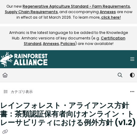
Documentation Index
Our new
Regenerative Agriculture Standard - Farm Requirements
,
Supply Chain Requirements
, and accompanying
Annexes
are now
Fetch the complete documentation index at:
https://knowledge.rainfore
in effect as of 1st March 2026. To learn more,
click here!
Use this file to discover all available pages before exploring further.
Amharic is the latest language to be added to the Knowledge
Hub. Amharic versions of key documents (e.g.
Certification
Standard
,
Annexes
,
Policies
) are now available!
カテゴリ表示
レインフォレスト・アライアンス方針
書：茶類認証保有者向けオンライン・ト
レーサビリティにおける例外方針 (v1.2)