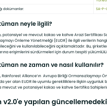
Yönetm
ığı dokümanlar:
SA-P-G
üman neyle ilgili?
, potansiyel ve mevcut kakao ve kahve Arazi Sertifikası S
şmayı Önleme Yönetmeliği (EUDR) ile ilgili verilerin hangi 
ileceğini ve kullanılabileceğini açıklamaktadır. Bu, şirke
zarına erişimlerini sürdürmeleri için durum tespiti yükümlül
üman ne zaman ve nasıl kullanılır?
a, Rainforest Alliance’ın Avrupa Birliği Ormansızlaşmayı 
 yer alan EUDR ile uyumlu gerekliliklere ilişkin uygunluk bi
mevcut ve potansiyel kakao ve kahve Sertifika Sahiplerini 
n v2.0'e yapılan güncellemedeki 