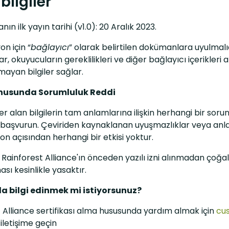
bilgiler
ın ilk yayın tarihi (v1.0): 20 Aralık 2023.
on için “
bağlayıcı
” olarak belirtilen dokümanlara uyulmalıd
, okuyucuların gereklilikleri ve diğer bağlayıcı içerikler
mayan bilgiler sağlar.
onusunda Sorumluluk Reddi
er alan bilgilerin tam anlamlarına ilişkin herhangi bir soru
 başvurun. Çeviriden kaynaklanan uyuşmazlıklar veya anla
yon açısından herhangi bir etkisi yoktur.
n Rainforest Alliance'ın önceden yazılı izni alınmadan çoğal
sı kesinlikle yasaktır.
a bilgi edinmek mi istiyorsunuz?
 Alliance sertifikası alma hususunda yardım almak için
cu
 iletişime geçin