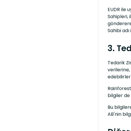
EUDR ile u
Sahipleri, 
göndererek
Sahibi adı
3. Ted
Tedarik Zin
verilerine
edebilirle
Rainforest
bilgiler d
Bu bilgile
AB'nin bil