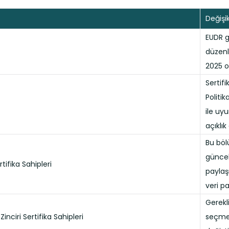
Değişik
EUDR g
düzenl
2025 ol
Sertif
Politi
ile uyu
açıklık 
Bu böl
güncel
rtifika Sahipleri
paylaşm
veri p
Gerekli
Zinciri Sertifika Sahipleri
seçmel