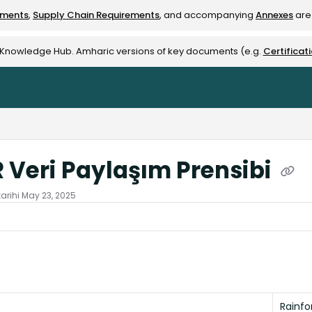
ements
,
Supply Chain Requirements
, and accompanying
Annexes
are 
rest-alliance.org/llms.txt
e Knowledge Hub. Amharic versions of key documents (e.g.
Certificat
 Veri Paylaşım Prensibi
arihi
May 23, 2025
Rainfor