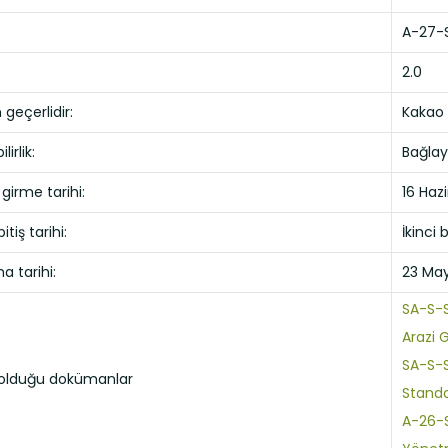
A-27-
2.0
 geçerlidir:
Kakao v
irlik:
Bağlayı
girme tarihi:
16 Haz
itiş tarihi:
İkinci 
a tarihi:
23 May
SA-S-S
Arazi G
SA-S-S
ı olduğu dokümanlar
Standar
A-26-S