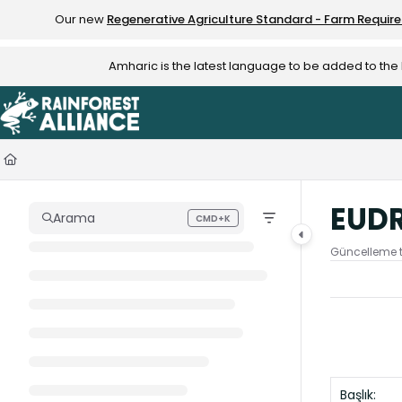
Documentation Index
Our new
Regenerative Agriculture Standard - Farm Requir
Fetch the complete documentation index at:
https://knowledge.rainfo
Amharic is the latest language to be added to th
Use this file to discover all available pages before exploring further.
EUDR
Arama
CMD+K
Press CMD+K to open search
Güncelleme t
Başlık: