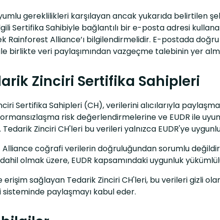
yumlu gereklilikleri karşılayan ancak yukarıda belirtilen şe
ilgili Sertifika Sahibiyle bağlantılı bir e-posta adresi kulla
 Rainforest Alliance’ı bilgilendirmelidir. E-postada doğru
 ile birlikte veri paylaşımından vazgeçme talebinin yer al
arik Zinciri Sertifika Sahipleri
ciri Sertifika Sahipleri (CH), verilerini alıcılarıyla paylaşm
, ormansızlaşma risk değerlendirmelerine ve EUDR ile uyumlu
r. Tedarik Zinciri CH'leri bu verileri yalnızca EUDR'ye uygu
 Alliance coğrafi verilerin doğruluğundan sorumlu değildir.
e dahil olmak üzere, EUDR kapsamındaki uygunluk yükümlül
re erişim sağlayan Tedarik Zinciri CH'leri, bu verileri gizli
gi sisteminde paylaşmayı kabul eder.