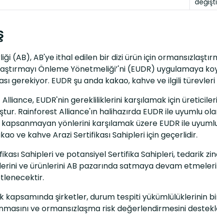
değişti
ş
liği (AB), AB'ye ithal edilen bir dizi ürün için ormansızlaştı
aştırmayı Önleme Yönetmeliği’'ni (EUDR) uygulamaya koydu
sı gerekiyor. EUDR şu anda kakao, kahve ve ilgili türevleri
 Alliance, EUDR'nin gerekliliklerini karşılamak için üreticile
tur. Rainforest Alliance'ın halihazırda EUDR ile uyumlu ola
psanmayan yönlerini karşılamak üzere EUDR ile uyumlu beş 
ao ve kahve Arazi Sertifikası Sahipleri için geçerlidir.
fikası Sahipleri ve potansiyel Sertifika Sahipleri, tedarik zi
rini ve ürünlerini AB pazarında satmaya devam etmelerini
tlenecektir.
 kapsamında şirketler, durum tespiti yükümlülüklerinin bir
anmasını ve ormansızlaşma risk değerlendirmesini destekle