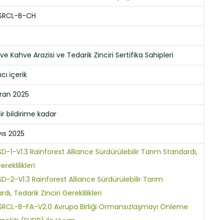
SRCL-B-CH
e Kahve Arazisi ve Tedarik Zinciri Sertifika Sahipleri
cı içerik
iran 2025
bir bildirime kadar
ıs 2025
D-1-V1.3 Rainforest Alliance Sürdürülebilir Tarım Standardı,
ereklilikleri
D-2-V1.3 Rainforest Alliance Sürdürülebilir Tarım
dı, Tedarik Zinciri Gereklilikleri
RCL-B-FA-V2.0 Avrupa Birliği Ormansızlaşmayı Önleme