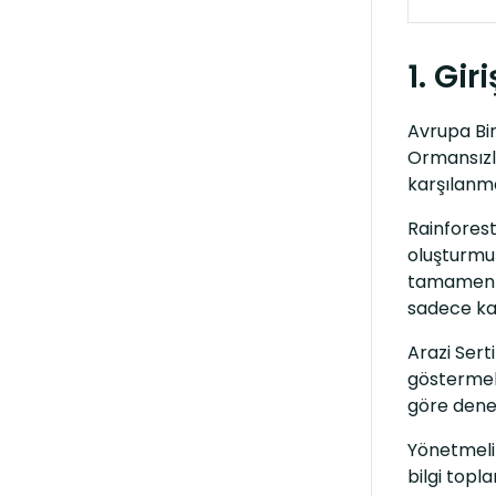
1. Giri
Avrupa Bir
Ormansızl
karşılanma
Rainforest
oluşturmuş
tamamen ka
sadece kak
Arazi Serti
göstermele
göre dene
Yönetmelik
bilgi topl