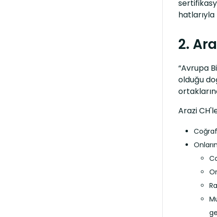
sertifikas
hatlarıyla 
2. Ara
“Avrupa Bi
olduğu doğ
ortakların
Arazi CH'l
Coğrafi
Onların
Co
Or
Ra
Mu
ge