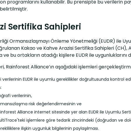
yon programlarını kullanabilir. Bu prensipte bu verilerin pay
belirtilmiştir.
zi Sertifika Sahipleri
rliği Ormansızlaşmayı Önleme Yönetmeliği (EUDR) ile Uyum”
rulanan Kakao ve Kahve Arazisi Sertifika Sahipleri (CH), Ar
a ve bu ortakların atadığı kişilere EUDR ile uygunluklarını 
eri, Rainforest Alliance’ın aşağıdaki işlemleri gerçekleştirme
 verilerinin EUDR ile uyumlu gereklilikler doğrultusunda kontrol ed
:
ğrafi verilerinin,
mansızlaşma risk değerlendirmesinin ve
inforest Alliance internet sitesinde yer alan EUDR ile Uyumlu Sertifi
ltiTrace'teki işlemlere göre tedarik zincirindeki (doğrudan ve dolaylı
rekliliklere ilişkin uygunluk bilgilerinin paylaşılması.