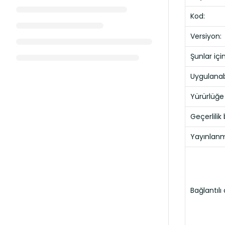
Kod:
Versiyon:
Şunlar için
Uygulanabil
Yürürlüğe 
Geçerlilik b
Yayınlanm
Bağlantıl