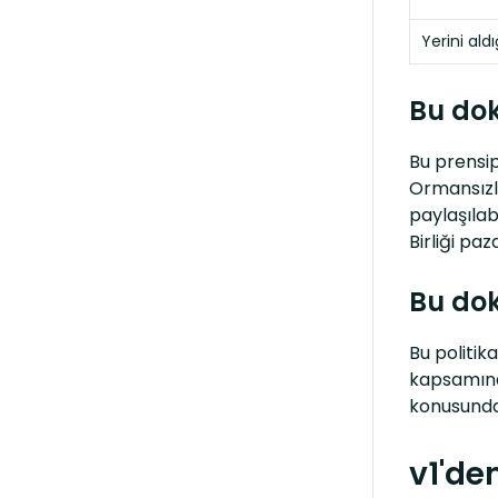
Yerini ald
Bu dok
Bu prensip
Ormansızla
paylaşılab
Birliği pa
Bu dok
Bu politik
kapsamında
konusunda 
v1'de