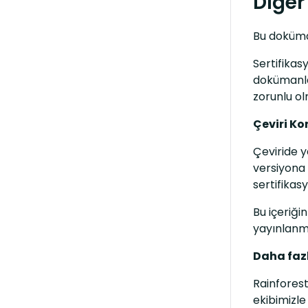
Diğer 
Bu doküman
Sertifikasy
dokümanlar
zorunlu ol
Çeviri K
Çeviride y
versiyona
sertifikas
Bu içeriği
yayınlanma
Daha fazl
Rainforest
ekibimizle