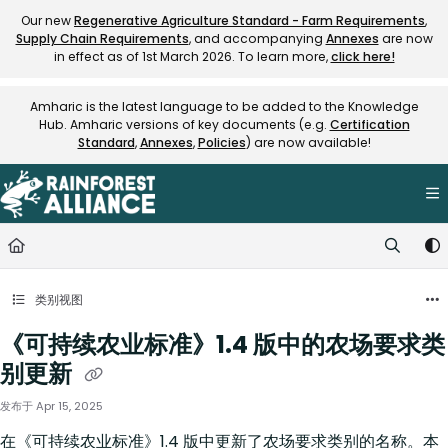
Documentation Index
Our new
Regenerative Agriculture Standard - Farm Requirements
,
Supply Chain Requirements
, and accompanying
Annexes
are now
Fetch the complete documentation index at:
https://knowledge.rainfore
in effect as of 1st March 2026. To learn more,
click here!
Use this file to discover all available pages before exploring further.
Amharic is the latest language to be added to the Knowledge
Hub. Amharic versions of key documents (e.g.
Certification
Standard
,
Annexes
,
Policies
) are now available!
类别视图
《可持续农业标准》1.4 版中的农场要求类
别更新
发布于 Apr 15, 2025
在《可持续农业标准》1.4 版中更新了农场要求类别的名称。本