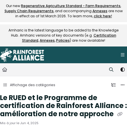
Documentation Index
Our new
Regenerative Agriculture Standard - Farm Requirements
,
Supply Chain Requirements
, and accompanying
Annexes
are now
Fetch the complete documentation index at:
https://knowledge.rainfore
in effect as of 1st March 2026. To learn more,
click here!
Use this file to discover all available pages before exploring further.
Amharic is the latest language to be added to the Knowledge
Hub. Amharic versions of key documents (e.g.
Certification
Standard
,
Annexes
,
Policies
) are now available!
Affichage des catégories
Le RUED et le Programme de
certification de Rainforest Alliance :
amélioration de notre approche
Mis à jour le
Jun 4, 2025