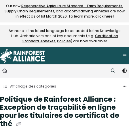
Documentation Index
Our new
Regenerative Agriculture Standard - Farm Requirements
,
Supply Chain Requirements
, and accompanying
Annexes
are now
Fetch the complete documentation index at:
https://knowledge.rainfore
in effect as of 1st March 2026. To learn more,
click here!
Use this file to discover all available pages before exploring further.
Amharic is the latest language to be added to the Knowledge
Hub. Amharic versions of key documents (e.g.
Certification
Standard
,
Annexes
,
Policies
) are now available!
Affichage des catégories
Politique de Rainforest Alliance :
Exception de traçabilité en ligne
pour les titulaires de certificat de
thé