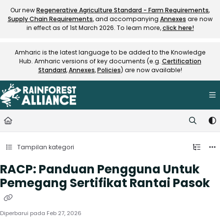
Documentation Index
Our new
Regenerative Agriculture Standard - Farm Requirements
,
Supply Chain Requirements
, and accompanying
Annexes
are now
Fetch the complete documentation index at:
https://knowledge.rainfore
in effect as of 1st March 2026. To learn more,
click here!
Use this file to discover all available pages before exploring further.
Amharic is the latest language to be added to the Knowledge
Hub. Amharic versions of key documents (e.g.
Certification
Standard
,
Annexes
,
Policies
) are now available!
Tampilan kategori
RACP: Panduan Pengguna Untuk
Pemegang Sertifikat Rantai Pasok
Diperbarui pada
Feb 27, 2026