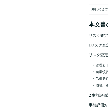
差し替え
本文書
リスク査定
1.リスク
リスク査定
管理と
農業慣
労働条
環境：
2.事前評
事前評価対