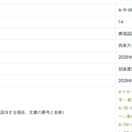
ド
A-11-
1.4
農場認
拘束力
2026年
別途通
2025年
A-1-
準 - 
A-35
（該当する場合、文書の番号と名称）
ーン要
A-08-