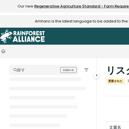
Documentation Index
Our new
Regenerative Agriculture Standard - Farm Requir
Fetch the complete documentation index at:
https://knowledge.rainfo
Amharic is the latest language to be added to th
Use this file to discover all available pages before exploring further.
リスク
探す
CMD+K
Press CMD+K to open search
更新された
文書名