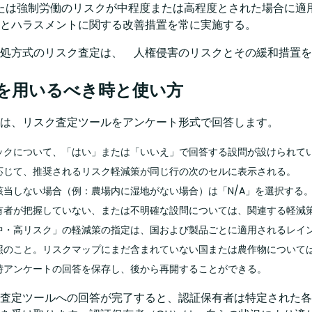
たは強制労働のリスクが中程度または高程度とされた場合に適
とハラスメントに関する改善措置を常に実施する。​
処方式のリスク査定は、 人権侵害のリスクとその緩和措置を
を用いるべき時と使い方
は、リスク査定ツールをアンケート形式で回答します。 ​
ックについて、「はい」または「いいえ」で回答する設問が設けられている
応じて、推奨されるリスク軽減策が同じ行の次のセルに表示される。 ​
該当しない場合（例：農場内に湿地がない場合）は「N/A」を選択する。
有者が把握していない、または不明確な設問については、関連する軽減策
中・高リスク」の軽減策の指定は、国および製品ごとに適用されるレイ
照のこと。リスクマップにまだ含まれていない国または農作物について
時アンケートの回答を保存し、後から再開することができる。 ​
ク査定ツールへの回答が完了すると、認証保有者は特定された