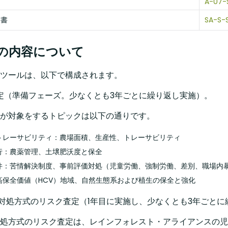
A-07-
文書
SA-S
の内容について
ツールは、以下で構成されます。​
査定（準備フェーズ。少なくとも3年ごとに繰り返し実施）。 ​
が対象をするトピックは以下の通りです。​
トレーサビリティ：農場面積、生産性、トレーサビリティ ​
行：農薬管理、土壌肥沃度と保全​
件：苦情解決制度、事前評価対処（児童労働、強制労働、差別、職場内暴
高保全価値（HCV）地域、自然生態系および植生の保全と強化​
価対処方式のリスク査定（1年目に実施し、少なくとも3年ごとに
処方式のリスク査定は、レインフォレスト・アライアンスの児