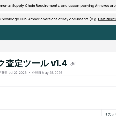
ements
,
Supply Chain Requirements
, and accompanying
Annexes
are 
rest-alliance.org/llms.txt
e Knowledge Hub. Amharic versions of key documents (e.g.
Certificat
査定ツール v1.4
更新日
Jul 27, 2026
公開日 May 28, 2026
リスク