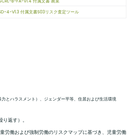
SCRL-B-FA-V1.4 付属文書 農業
-SD-4-V1.3 付属文書S03リスク査定ツール
力とハラスメント）、ジェンダー平等、住居および生活環境​
繰り返す）。​
童労働および強制労働のリスクマップに基づき、児童労働