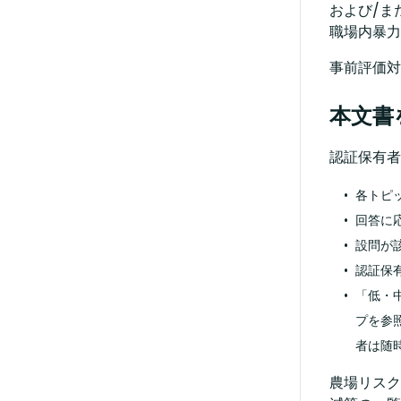
および/ま
職場内暴力
事前評価対
本文書
認証保有者
各トピ
回答に
設問が
認証保
「低・
プを参
者は随
​農場リス