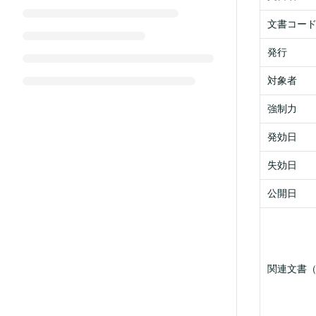
文書コー
発行
対象者
強制力
発効日
失効日
公開日
関連文書