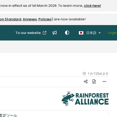
now in effect as of 1st March 2026. To learn more,
click here!
ion Standard
,
Annexes
,
Policies
) are now available!
To our website
日本語
Login
1 分で読めます
査定ツール