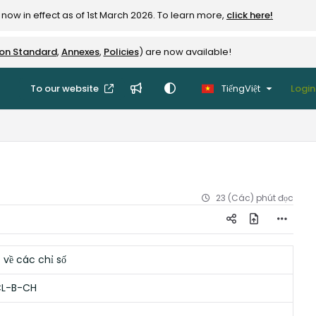
now in effect as of 1st March 2026. To learn more,
click here!
ion Standard
,
Annexes
,
Policies
) are now available!
To our website
TiếngViệt
Login
23 (Các) phút đọc
c về các chỉ số
L-B-CH