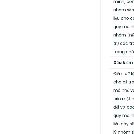
mình, còn
nhóm sẽ x
liệu cho c
quy mô n
nhóm (nế
trợ các tra
trong nh
Dấu kiểm
Điểm dữ l
cho cả tra
mô nhỏ v
của một 
đối với các
quy mô nh
liệu này s
lý nhóm t