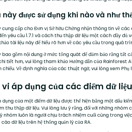
ệu này được sử dụng khi nào và như th
ày cung cấp cho Đơn vị Sở hữu Chứng nhận thông tin về các 
đến yêu cầu 1.7.1 và cách thu thập dữ liệu một cách đầy đ
hảo tài liệu này để hiểu rõ hơn về các yêu cầu trong quá trìn
ày bao gồm nội dung ở mức tổng quát để đảm bảo rằng tất cả
chi tiết hơn, vui lòng tham khảo Hướng dẫn của Rainforest Al
chiếu. Về định nghĩa của các thuật ngữ, vui lòng xem Phụ l
vi áp dụng của các điểm dữ liệu 
 dụng của một điểm dữ liệu được thể hiện bằng một dấu kiểm
m thu thập dữ liệu. Vui lòng lưu ý rằng, đối với những nhóm
ý nhóm luôn là người chịu trách nhiệm cuối cùng trong việc
cáo dữ liệu trên hệ thống quản lý của RA.