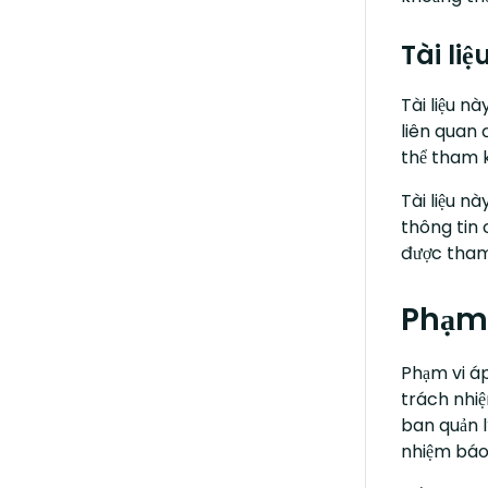
Tài li
Tài liệu n
liên quan 
thể tham k
Tài liệu n
thông tin 
được tham 
Phạm 
Phạm vi áp
trách nhiệ
ban quản l
nhiệm báo 