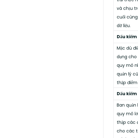
và chịu t
cuối cùng 
dữ liệu.
Dấu kiểm
Mặc dù đi
dụng cho 
quy mô n
quản lý c
thập điểm 
Dấu kiểm
Ban quản l
quy mô lớ
thập các đ
cho các t