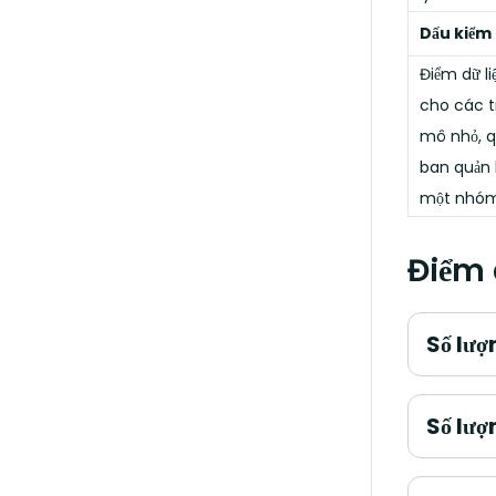
Dấu kiểm
Điểm dữ l
cho các t
mô nhỏ, q
ban quản 
một nhóm
Điểm 
Số lượ
Số lượ