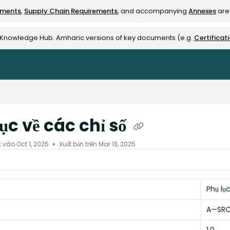
ements
,
Supply Chain Requirements
, and accompanying
Annexes
are 
rest-alliance.org/llms.txt
e Knowledge Hub. Amharic versions of key documents (e.g.
Certificat
ục về các chỉ số
t vào
Oct 1, 2025
Xuất bản trên Mar 13, 2025
Phụ lụ
A—SRC