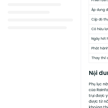
Phiên bản:
Áp dụng đố
Cấp độ thự
Có hiệu lự
Ngày hết 
Phát hành
Thay thế 
Nội du
Phụ lục nà
của Rainfo
trại được 
được từ nă
khoảng thờ