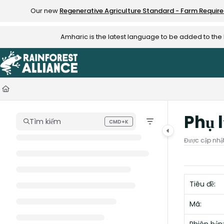
Documentation Index
Our new
Regenerative Agriculture Standard - Farm Requir
Fetch the complete documentation index at:
https://knowledge.rainfo
Amharic is the latest language to be added to th
Use this file to discover all available pages before exploring further.
Phụ l
Tìm kiếm
CMD+K
Press CMD+K to open search
Được cập nhậ
Tiêu đề:
Mã: