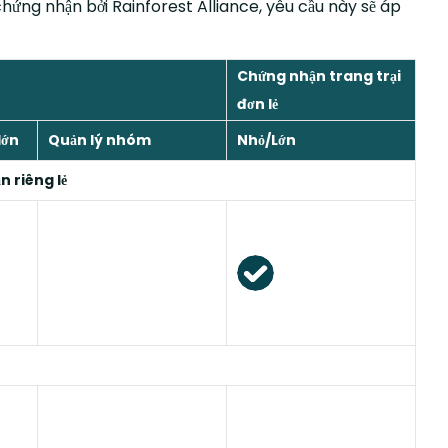
chứng nhận bởi Rainforest Alliance, yêu cầu này sẽ áp
Chứng nhận trang trại
đơn lẻ
lớn
Quản lý nhóm
Nhỏ/Lớn
 riêng lẻ