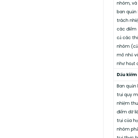
nhóm, và
ban quản 
trách nhi
các điểm d
cả các th
nhóm (cả 
mô nhỏ và
như hoạt 
Dấu kiểm
Ban quản 
trại quy m
nhiệm thu
điểm dữ l
trại của h
nhóm phải
trại thực h