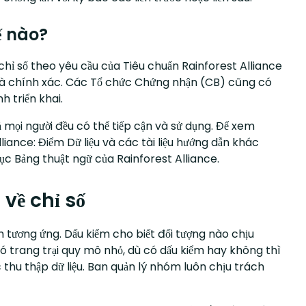
ế nào?
chỉ số theo yêu cầu của Tiêu chuẩn Rainforest Alliance
ủ và chính xác. Các Tổ chức Chứng nhận (CB) cũng có
h triển khai.
 mọi người đều có thể tiếp cận và sử dụng. Để xem
liance: Điểm Dữ liệu và các tài liệu hướng dẫn khác
ục Bảng thuật ngữ của Rainforest Alliance.
về chỉ số
 tương ứng. Dấu kiểm cho biết đối tượng nào chịu
 có trang trại quy mô nhỏ, dù có dấu kiểm hay không thì
 thu thập dữ liệu. Ban quản lý nhóm luôn chịu trách