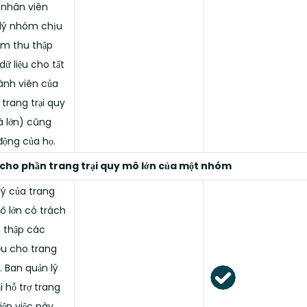
 nhân viên
lý nhóm chịu
ệm thu thập
ữ liệu cho tất
ành viên của
trang trại quy
 lớn) cũng
động của họ.
 cho phần trang trại quy mô lớn của một nhóm
lý của trang
ô lớn có trách
 thập các
iệu cho trang
ọ. Ban quản lý
 hỗ trợ trang
iện việc này,