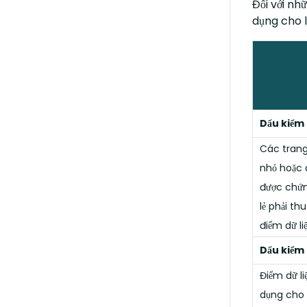
Đối với nh
dụng cho l
Dấu kiểm 
Các trang
nhỏ hoặc 
được chứn
lẻ phải th
điểm dữ li
Dấu kiểm
Điểm dữ l
dụng cho 