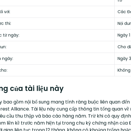
1.0
i với:
Các Đơ
c thi:
Nội du
c từ ngày:
Ngày 1
hạn:
Cho đế
 ngày:
Ngày 
cho:
Không
ng của tài liệu này
y bao gồm nội bổ sung mang tính ràng buộc liên quan đến vi
rest Alliance. Tài liệu này cung cấp thông tin tổng quan 
yêu cầu thu thập và báo cáo hàng năm. Trừ khi có quy định 
m liền kề trước năm hiện tại trong chu kỳ chứng nhận của 
i gian liên tục trong 12 tháng, không có khoảng trống hoặc c