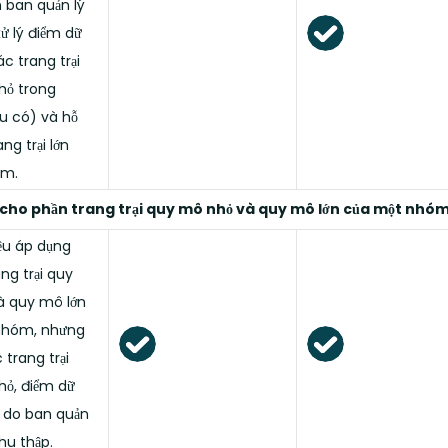
 ban quản lý
ử lý điểm dữ
ác trang trại
hỏ trong
u có) và hỗ
ng trại lớn
óm.
 cho phần trang trại quy mô nhỏ và quy mô lớn của một nhó
iệu áp dụng
ng trại quy
à quy mô lớn
nhóm, nhưng
 trang trại
ỏ, điểm dữ
ẽ do ban quản
hu thập.