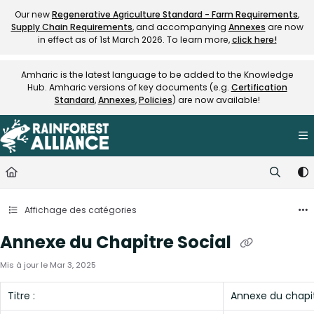
Documentation Index
Our new
Regenerative Agriculture Standard - Farm Requirements
,
Supply Chain Requirements
, and accompanying
Annexes
are now
Fetch the complete documentation index at:
https://knowledge.rainfore
in effect as of 1st March 2026. To learn more,
click here!
Use this file to discover all available pages before exploring further.
Amharic is the latest language to be added to the Knowledge
Hub. Amharic versions of key documents (e.g.
Certification
Standard
,
Annexes
,
Policies
) are now available!
Affichage des catégories
Annexe du Chapitre Social
Mis à jour le
Mar 3, 2025
Titre :
Annexe du chapit