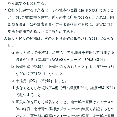
を考慮するものとする。
座標を記録する作業者は、その地点の位置に目印を残しておくこ
と（例：地面に棒を刺す、近くの木に印をつける）。これは、内
部監査員または外部審査員がデータを検証する際に、確実に同じ
場所を使用できるようにするためである。
緯度と経度の座標は、次のとおり正確に報告されなければならな
い。
緯度と経度の座標は、現在の世界測地系を使用して収集する
必要がある（基準店：WGA84 - コード：EPSG:4326）。
数値形式で記録し、数値のみを含むものとする。度記号（°）
などの文字は使用しないこと。
十進角（DD）で記録すること。
少なくとも小数点以下4桁（例：緯度9.7611、経度-84.1872）
で報告すること。
正負の値を正しく報告すること。南半球の座標はマイナスの
値の緯度、北半球の座標はプラスの値の緯度で表記するもの
とする。西半球の座標はマイナスの値の経度、東半球の座標