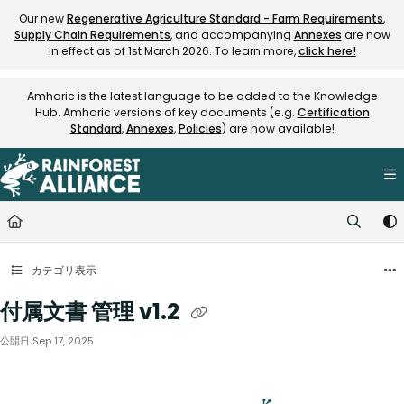
Documentation Index
Our new
Regenerative Agriculture Standard - Farm Requirements
,
Supply Chain Requirements
, and accompanying
Annexes
are now
Fetch the complete documentation index at:
https://knowledge.rainfore
in effect as of 1st March 2026. To learn more,
click here!
Use this file to discover all available pages before exploring further.
Amharic is the latest language to be added to the Knowledge
Hub. Amharic versions of key documents (e.g.
Certification
Standard
,
Annexes
,
Policies
) are now available!
カテゴリ表示
付属文書 管理 v1.2
公開日 Sep 17, 2025