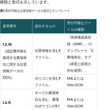
種類と形式を示しています。
表1.
受付可能な位置情報データの形式とテンプレート
受付可能なファ
基準要件
提出するもの
イルの種類
「団体構成員登
録（GMR）」の
1.2.10
位置情報を含む
1
テンプレート「3.
（認証農作物を
ファイル。
農場単位」タブ
栽培する農場単
（緯度と経度の
位に関する位置
列を使用）。
情報データの
100%）
ポリゴンを含む
1
KMLまたは
ファイル。
GeoJSON
すべての農場単
位を含む、農場
KMLまたは
1.2.11
のポリゴンの
1
フ
GeoJSON