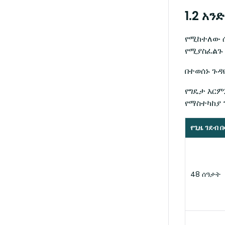
1.2 አን
የሚከተለው ሰ
የሚያስፈልጉ 
በተወሰኑ ጉዳ
የግዴታ እርም
የማስተካከያ 
የጊዜ ገደብ 
48 ሰዓታት