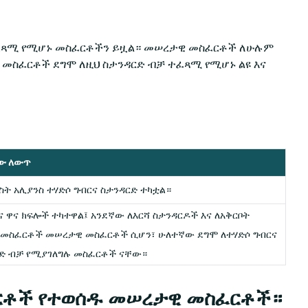
ተፈጻሚ የሚሆኑ መስፈርቶችን ይዟል። መሠረታዊ መስፈርቶች ለሁሉም
ዱ መስፈርቶች ደግሞ ለዚህ ስታንዳርድ ብቻ ተፈጻሚ የሚሆኑ ልዩ እና
ው ለውጥ
ስት አሊያንስ ተሃድሶ ግብርና ስታንዳርድ ተካቷል።
ና ዋና ክፍሎች ተካተዋል፤ አንደኛው ለእርሻ ስታንዳርዶች እና ለአቅርቦት
 መስፈርቶች መሠረታዊ መስፈርቶች ሲሆን፣ ሁለተኛው ደግሞ ለተሃድሶ ግብርና
ርድ ብቻ የሚያገለግሉ መስፈርቶች ናቸው።
ስፈርቶች የተወሰዱ መሠረታዊ መስፈርቶች።