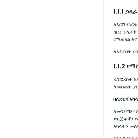
1.1.1 ኃ
ለእርሻ የሰር
ከዚያ በላይ 
የሚወክል እና
ለአቅርቦት ሰ
1.1.2 የ
ሬንፎረስት አ
ለመስጠት ያስ
ባለድርሻ አካ
ለመገምገም እ
ድርጅቶች፣ የ
አካላትን መ