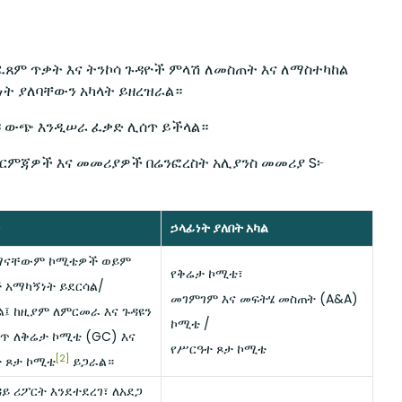
ፈጸም ጥቃት እና ትንኮሳ ጉዳዮች ምላሽ ለመስጠት እና ለማስተካከል
ነት ያለባቸውን አካላት ይዘረዝራል።
ሌዳ ውጭ እንዲሠራ ፈቃድ ሊሰጥ ይችላል።
ርምጃዎች እና መመሪያዎች በሬንፎረስት አሊያንስ መመሪያ S፦
ኃላፊነት ያለበት አካል
በማናቸውም ኮሚቴዎች ወይም
የቅሬታ ኮሚቴ፣
 አማካኝነት ይደርሳል/
መገምገም እና መፍትሄ መስጠት (A&A)
፤ ከዚያም ለምርመራ እና ጉዳዩን
ኮሚቴ /
ጥ ለቅሬታ ኮሚቴ (GC) እና
የሥርዓተ ጾታ ኮሚቴ
[2]
 ጾታ ኮሚቴ
ይጋራል።
ዳይ ሪፖርት እንደተደረገ፣ ለአደጋ