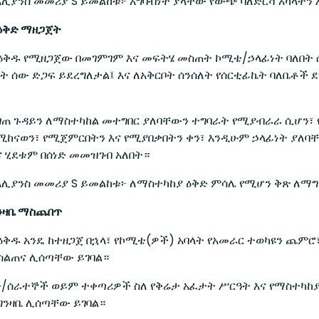
አሊያንስ መመሪያ S ይመልከቱ፦ አግባብነት ያላቸው የውጭ ባለድርሻ አካላትን
ዕቅድ ማዘጋጀት
ዕቅዱ የሚዘጋጀው በመገምገም እና መፍትሄ መስጠት ኮሚቴ/ኃላፊነት ባለበት 
በት ሰው ድጋፍ ይደረግለታል፤ እና ለአቅርቦት ሰንሰለት የሰርቲፊኬት ባለቤቶ
ገጠ ጉዳይን ለማስተካከል መተግበር ያለባቸውን ተግባራት የሚያብራራ ሲሆን፣ የ
ደሚከናወን፣ የሚጀምርበትን እና የሚያበቃበትን ቀን፣ እንዲሁም ኃላፊነት ያለባቸ
ና ሂደቱም በሰነድ መመዝገብ አለበት።
አሊያንስ መመሪያ S ይመልከቱ፦ ለማስተካከያ ዕቅድ ምሳሌ የሚሆን ቅጽ ለማ
ግንዛቤ ማስጨበጥ
ዕቅዱ አንዴ ከተዘጋጀ በኋላ፣ የኮሚቴ(ዎች) አባላት የአመራር ተወካዩን ጨም
ስልጠና ሊሰጣቸው ይገባል።
ት/ሰራተኞች ወይም ተቀጣሪዎች ስለ የቅሬታ አፈታት ሥርዓት እና የማስተካከ
ንዛቤ ሊሰጣቸው ይገባል።