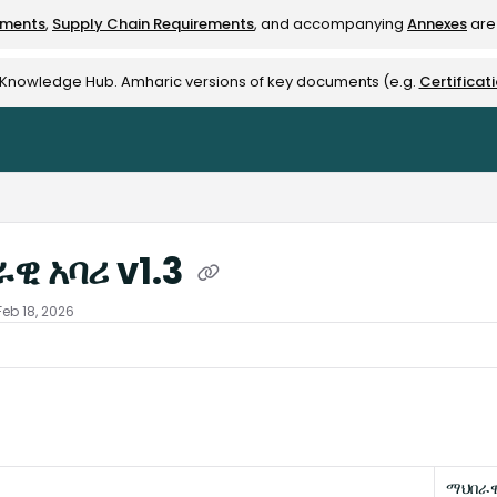
ements
,
Supply Chain Requirements
, and accompanying
Annexes
are 
rest-alliance.org/llms.txt
e Knowledge Hub. Amharic versions of key documents (e.g.
Certificat
ዊ አባሪ v1.3
Feb 18, 2026
ማህበራዊ