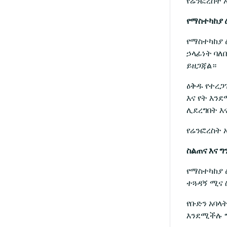
የሬንፎረስት 
የማስተካከያ 
የማስተካከያ 
ኃላፊነት ባለ
ይዘጋጃል።
ዕቅዱ የተረጋ
እና የት እን
ሊደረግበት እ
የሬንፎረስት 
ስልጠና እና 
የማስተካከያ 
ተጓዳኝ ሚና 
የቡድን አባላ
እንደሚችሉ ግ