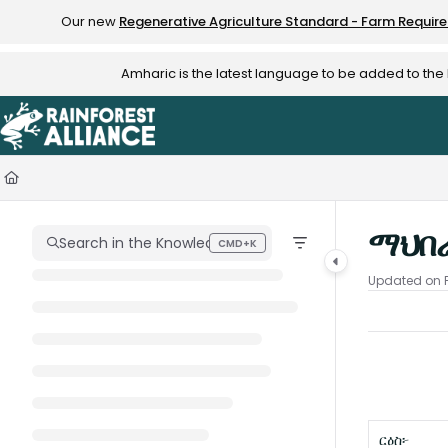
Documentation Index
Our new
Regenerative Agriculture Standard - Farm Requir
Fetch the complete documentation index at:
https://knowledge.rainfo
Amharic is the latest language to be added to th
Use this file to discover all available pages before exploring further.
ማህበራ
Search in the Knowledge Hub
CMD+K
Press CMD+K to open search
Updated on
ርዕስ፦