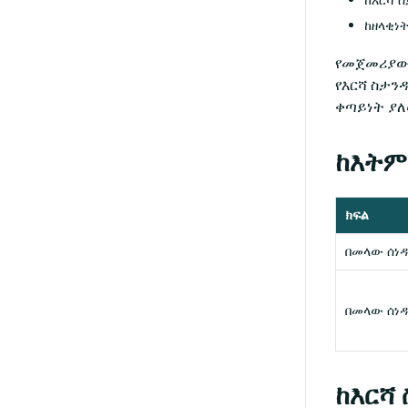
ከዘላቂነ
የመጀመሪያው 
የእርሻ ስታን
ቀጣይነት ያ
ከእትም 
ክፍል
በመላው ሰነ
በመላው ሰነ
ከእርሻ