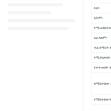
ኮድ፦
እትም፦
የሚመለከተ
አፈጻጸም፦
ተፈጻሚነት 
የሚያበቃበት
የታተመበት 
ከሚከተለው 
የሚከተለውን