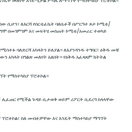
 እንዴት መለየት እንደሚቻል ምሳሌ ለማግኘት የማስተካከያ ፕሮቶኮል።
ሰው ሲሆን፣ ለእርሻ የሰርቲፊኬት ባለቤቶች በሥርዓተ ጾታ ኮሚቴ/
ች ደግሞ በመገምገም እና መፍትሄ መስጠት ኮሚቴ/አመራር ተወካይ
ሚሳተፉ ባለድርሻ አካላትን ይለያል። ለእያንዳንዱ ተግባር፣ ዕቅዱ መቼ
ውን አካላት በግልጽ መለየት አለበት። የዕቅዱ አፈጻጸም ክትትል
ግኘት የማስተካከያ ፕሮቶኮል።
ሮ፣ ሊፈጠር የሚችል ጉዳይ ሲታወቅ ወይም ሪፖርት ሲደረግ ስላላቸው
ያ ፕሮቶኮል፣ ስለ መብቶቻቸው እና እንዴት ማስተካከያ ማግኘት