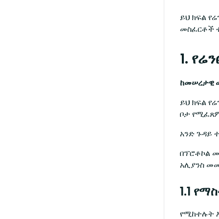
ይህ ክፍል የሬ
መስፈርቶች 
1. የሬ
ከመሠረታዊ መስፈ
ይህ ክፍል የ
ቦታ የሚፈጸም
አንድ ጉዳይ 
በፕሮቶኮል 
አሊያንስ መመ
1.1 የ
የሚከተሉት 