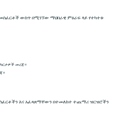
ለት መስፈርቶች ውስጥ በሚገኘው ማህበራዊ ምዕራፍ ላይ የተካተቱ
ት ካርታዎች መረጃ።
ረጃ።
ቱ መስፈርቶችን እና አፈጻጸማቸውን በተመለከተ ተጨማሪ ዝርዝሮችን