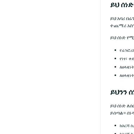
ይህ ሰነድ
ይህ አባሪ በ
ተጨማሪ አስገ
ይህ ሰነድ የ
የሬንፎረ
የነፃ፣ 
ለዘላቂነ
ለዘላቂነ
ይህንን 
ይህ ሰነድ ለ
ይሰጣል። ሰነ
ከእርሻ 
ከእርሻ 