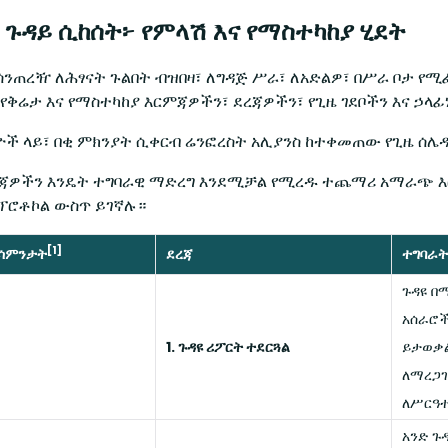
ድ ጉዳይ ሲከሰት፦ የምላሽ እና የማስተካከያ ሂደት
ንጠረዥ ለሕፃናት ጉልበት ብዝበዛ፣ ለግዳጅ ሥራ፣ ለአድልዎ፣ በሥራ ቦታ የሚ
የቅሬታ እና የማስተካከያ እርምጃዎችን፣ ደረጃዎችን፣ የጊዜ ገደቦችን እና ኃላፊ
ዮች ላይ፣ በቂ ምክንያት ሲቀርብ ሬንፎረስት አሊያንስ ከተቀመጠው የጊዜ ሰ
ጃዎችን እንዴት ተግባራዊ ማድረግ እንደሚቻል የሚረዱ ተጨማሪ አማራጭ እ
ፕሮቶኮል ውስጥ ይገኛሉ።
[1]
በሳምንታት
ደረጃ
ተግባራት
ጉዳዩ 
አሰራሮች
1. ጉዳዩ ሪፖርት ተደርጓል
ይታወቃል
ለማረጋገ
ለሥርዓተ
አንድ ጉ