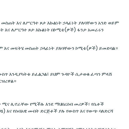
 መስጠት እና ለሥርዓተ ጾታ እኩልነት ኃላፊነት ያለባቸውን አንድ ወይም
ት እና ለሥርዓተ ጾታ እኩልነት በኮሚቴ(ዎች) ፋንታ አመራሩን
ገም እና መፍትሄ መስጠት ኃላፊነት ያለባቸውን ኮሚቴ(ዎች) ይመድባል።
ውስጥ እንዲያካትቱ ይፈልጋል፤ ይህም ጉዳዮች ሲታወቁ ፈጣን ምላሽ
ርዝረዋል።
ት ሚና ሊኖራቸው የሚችሉ እንደ ማህበረሰብ መሪዎች፣ የሴቶች
) እና የሰብአዊ መብት ድርጅቶች ያሉ የውስጥ እና የውጭ ባለድርሻ