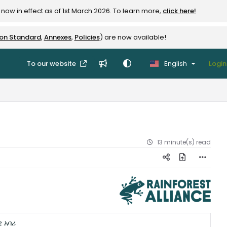
now in effect as of 1st March 2026. To learn more,
click here!
ion Standard
,
Annexes
,
Policies
) are now available!
To our website
English
Login
13 minute(s) read
 አባሪ