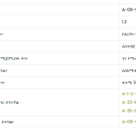
A-08-
1.3
ው፦
የእርሻና
አስገዳጅ
የሚጀምርበት ቀን፦
ገና የሚ
 ጊዜ፦
እስከሚ
ቀን፦
ጳጉሜ 3፣
A-1-S
ጋር ይገናኛል
A-33-
A-35-
 ይተካል፦
A-08-