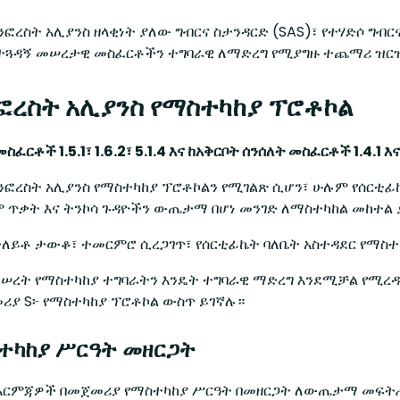
ንፎረስት አሊያንስ ዘላቂነት ያለው ግብርና ስታንዳርድ (SAS)፣ የተሃድሶ ግብር
ተጓዳኝ መሠረታዊ መስፈርቶችን ተግባራዊ ለማድረግ የሚያግዙ ተጨማሪ ዝር
ንፎረስት አሊያንስ የማስተካከያ ፕሮቶኮል
ርቶች 1.5.1፣ 1.6.2፣ 5.1.4 እና ከአቅርቦት ሰንሰለት መስፈርቶች 1.4.1 እና 
ሬንፎረስት አሊያንስ የማስተካከያ ፕሮቶኮልን የሚገልጽ ሲሆን፣ ሁሉም የሰርቲ
 ጥቃት እና ትንኮሳ ጉዳዮችን ውጤታማ በሆነ መንገድ ለማስተካከል መከተል
ተለይቶ ታውቆ፣ ተመርምሮ ሲረጋገጥ፣ የሰርቲፊኬት ባለቤት አስተዳደር የማስተ
መሠረት የማስተካከያ ተግባራትን እንዴት ተግባራዊ ማድረግ እንደሚቻል የሚ
ሪያ S፦ የማስተካከያ ፕሮቶኮል ውስጥ ይገኛሉ።
ማስተካከያ ሥርዓት መዘርጋት
እርምጃዎች በመጀመሪያ የማስተካከያ ሥርዓት በመዘርጋት ለውጤታማ መፍት