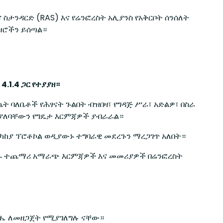
ና ስታንዳርድ (RAS) እና የሬንፎረስት አሊያንስ የአቅርቦት ሰንሰለት
ዝሮችን ይሰጣል።
4.1.4 ጋር የተያያዘ።
ፊኬት ባለቤቶች
የሕፃናት ጉልበት ብዝበዛ፣ የግዳጅ ሥራ፣ አድልዎ፣ በስራ
 ያለባቸውን የግዴታ እርምጃዎች ያብራራል።
ካከያ ፕሮቶኮል ወዲያውኑ ተግባራዊ መደረጉን ማረጋገጥ አለበት።
ረዱ ተጨማሪ አማራጭ እርምጃዎች እና መመሪያዎች በሬንፎረስት
ሔ ለመዘጋጀት የሚያገለግሉ ናቸው።