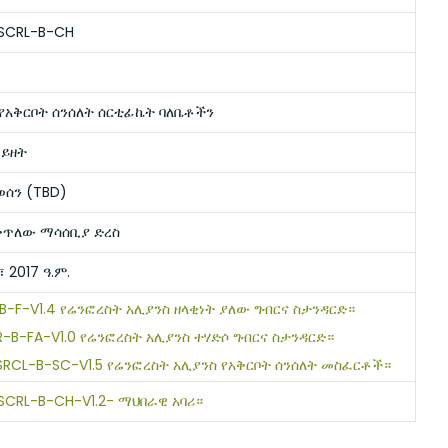
SCRL-B-CH
 የአቅርቦት ሰንሰለት ሰርቲፊኬት ባለቤቶችን
 ይዘት
ወሰን (TBD)
ቀጥለው ማሳሰቢያ ድረስ
 2017 ዓ.ም.
-B-F-V1.4 የሬንፎረስት አሊያንስ ዘላቂነት ያለው ግብርና ስታንዳርድ።
R-B-FA-V1.0 የሬንፎረስት አሊያንስ ተሃድሶ ግብርና ስታንዳርድ።
SRCL-B-SC-V1.5 የሬንፎረስት አሊያንስ የአቅርቦት ሰንሰለት መስፈርቶች።
SCRL-B-CH-V1.2- ማህበራዊ አባሪ።