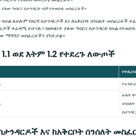
ት ያለው ግብርና ስታንዳርድ ብቻ የተወሰዱ መስፈርቶች።
ክፍል ለሁሉም የእርሻ ስታንዳርዶች እና ለአቅርቦት ሰንሰለት መስፈርቶች 
ዳርዶች ተፈጻሚ ይሆናሉ። ከዘላቂነት ያለው ግብርና ስታንዳርድ ክፍል የተወሰ
ለው ማሻሻያ መስፈርቶችን ያካትታል።
1.1 ወደ እትም 1.2 የተደረጉ ለውጦች
የተደረገ
ዱ
የሬንፎረ
ሁለት ዋ
ዱ
ሰንሰለት
ስታንዳ
 ስታንዳርዶች እና ከአቅርቦት ሰንሰለት መ