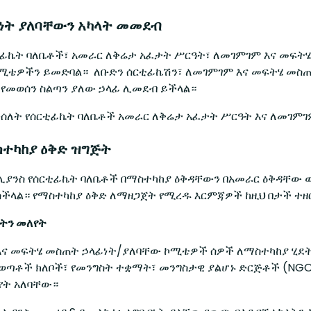
ላፊነት ያለባቸውን አካላት መመደብ
ቲፊኬት ባለቤቶች፣ አመራር ለቅሬታ አፈታት ሥርዓት፣ ለመገምገም እና መፍትሄ
ኮሚቴዎችን ይመድባል። ለቡድን ሰርቲፊኬሽን፣ ለመገምገም እና መፍትሄ መስጠ
 የመወሰን ስልጣን ያለው ኃላፊ ሊመደብ ይችላል።
ንሰለት የሰርቲፊኬት ባለቤቶች አመራር ለቅሬታ አፈታት ሥርዓት እና ለመገም
ማስተካከያ ዕቅድ ዝግጅት
ሊያንስ የሰርቲፊኬት ባለቤቶች በማስተካከያ ዕቅዳቸውን በአመራር ዕቅዳቸው 
ችላል። የማስተካከያ ዕቅድ ለማዘጋጀት የሚረዱ እርምጃዎች ከዚህ በታች ተዘ
ላትን መለየት
ና መፍትሄ መስጠት ኃላፊነት/ያለባቸው ኮሚቴዎች ሰዎች ለማስተካከያ ሂደ
ወጣቶች ክለቦች፣ የመንግስት ተቋማት፣ መንግስታዊ ያልሆኑ ድርጅቶች (NGOs
ለየት አለባቸው።