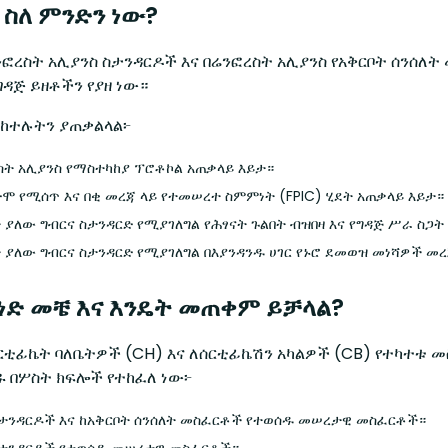
 ስለ ምንድን ነው?
ሬንፎረስት አሊያንስ ስታንዳርዶች እና በሬንፎረስት አሊያንስ የአቅርቦት ሰንሰ
ዳጅ ይዘቶችን የያዘ ነው።
ሚከተሉትን ያጠቃልላል፦
ስት አሊያንስ የማስተካከያ ፕሮቶኮል አጠቃላይ እይታ።
ቀድሞ የሚሰጥ እና በቂ መረጃ ላይ የተመሠረተ ስምምነት (FPIC) ሂደት አጠቃላይ እይታ።
ት ያለው ግብርና ስታንዳርድ የሚያገለግል የሕፃናት ጉልበት ብዝበዛ እና የግዳጅ ሥራ ስጋ
ት ያለው ግብርና ስታንዳርድ የሚያገለግል በእያንዳንዱ ሀገር የኑሮ ደመወዝ መነሻዎች መ
ሰነድ መቼ እና እንዴት መጠቀም ይቻላል?
ሰርቲፊኬት ባለቤትዎች (CH) እና ለሰርቲፊኬሽን አካልዎች (CB) የተካተ
ዱ በሦስት ክፍሎች የተከፈለ ነው፦
ስታንዳርዶች እና ከአቅርቦት ሰንሰለት መስፈርቶች የተወሰዱ መሠረታዊ መስፈርቶች።
ስታንዳርዶች የተወሰዱ መሠረታዊ መስፈርቶች።