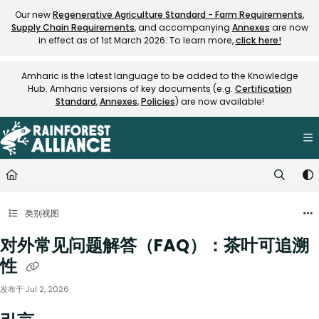
Documentation Index
Our new
Regenerative Agriculture Standard - Farm Requirements
,
Supply Chain Requirements
, and accompanying
Annexes
are now
Fetch the complete documentation index at:
https://knowledge.rainfore
in effect as of 1st March 2026. To learn more,
click here!
Use this file to discover all available pages before exploring further.
Amharic is the latest language to be added to the Knowledge
Hub. Amharic versions of key documents (e.g.
Certification
Standard
,
Annexes
,
Policies
) are now available!
类别视图
对外常见问题解答（FAQ）：茶叶可追溯
性
发布于 Jul 2, 2026