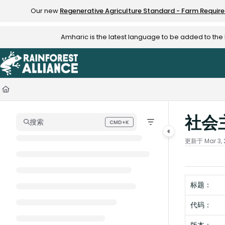
Documentation Index
Our new
Regenerative Agriculture Standard - Farm Requir
Fetch the complete documentation index at:
https://knowledge.rainfo
Amharic is the latest language to be added to th
Use this file to discover all available pages before exploring further.
社会
搜索
CMD+K
Press CMD+K to open search
更新于
Mar 3,
标题：
代码：