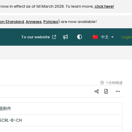
now in effect as of 1st March 2026. To learn more,
click here!
ion Standard
,
Annexes
,
Policies
) are now available!
To our website
中文
Login
1 分钟阅读
题附件
SCRL-B-CH