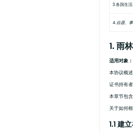
3.各国生
4.
自愿、事先
1. 
适用对象：
本协议概述
证书持有者
本章节包含《
关于如何根
1.1 