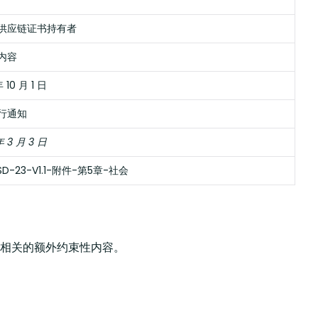
供应链证书持有者
内容
 10 月 1 日
行通知
年 3 月 3 日
SD-23-V1.1-附件-第5章-社会
相关的额外约束性内容。