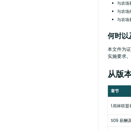
与农场要
与农场持
与农场要
何时以
本文件为证
实施要求。
从版本 
章节
1.雨林联
S09 薪