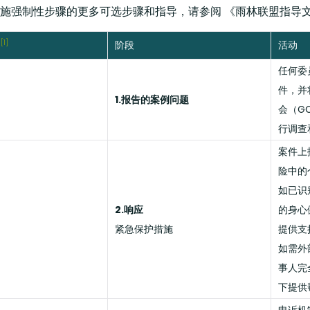
施强制性步骤的更多可选步骤和指导，请参阅 《雨林联盟指导文
[1]
）
阶段
活动
任何委
件，并
1.报告的案例问题
会（G
行调查
案件上
险中的
如已识
2.响应
的身心
紧急保护措施
提供支
如需外
事人完
下提供