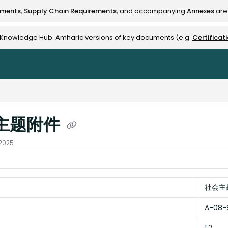
ements
,
Supply Chain Requirements
, and accompanying
Annexes
are 
rest-alliance.org/llms.txt
e Knowledge Hub. Amharic versions of key documents (e.g.
Certificat
主题附件
 2025
社会主
A-08-