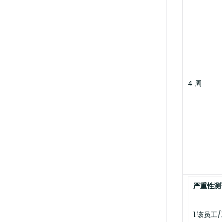
4 周
严重性测
1.该员