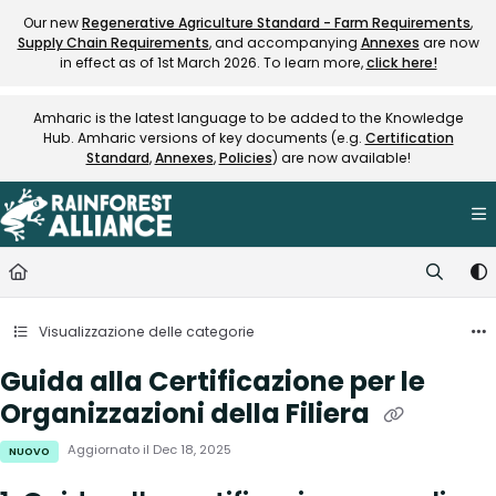
Documentation Index
Our new
Regenerative Agriculture Standard - Farm Requirements
,
Supply Chain Requirements
, and accompanying
Annexes
are now
Fetch the complete documentation index at:
https://knowledge.rainfore
in effect as of 1st March 2026. To learn more,
click here!
Use this file to discover all available pages before exploring further.
Amharic is the latest language to be added to the Knowledge
Hub. Amharic versions of key documents (e.g.
Certification
Standard
,
Annexes
,
Policies
) are now available!
Visualizzazione delle categorie
Guida alla Certificazione per le
Organizzazioni della Filiera
Aggiornato il
Dec 18, 2025
NUOVO