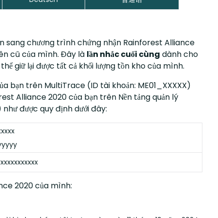
n sang chương trình chứng nhận Rainforest Alliance
yên cũ của mình. Đây là
lần nhắc cuối cùng
dành cho
ể giữ lại được tất cả khối lượng tồn kho của mình.
ũ của bạn trên MultiTrace (ID tài khoản: ME01_XXXXX)
est Alliance 2020 của bạn trên Nền tảng quản lý
 như được quy định dưới đây:
xxxx
yyyyy
xxxxxxxxxxx
iance 2020 của mình: