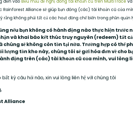
ng điền vào
Biểu mẫu đề nghị đóng tài khoản cũ trên MultiTrace
và 
c Rainforest Alliance sẽ giúp bạn đóng (các) tài khoản cũ của mì
 ý rằng không phải tất cả các hoạt động chế biến trong phần quản 
 rằng nếu bạn không có hành động nào thực hiện trước 
nhận và khai báo kết thúc truy nguyên (redeem) tất cả 
à chúng sẽ không còn tồn tại nữa. Trường hợp có thể ph
i lượng tồn kho này, chúng tôi sẽ gửi hóa đơn về cho b
ành động trên (các) tài khoản cũ của mình, vui lòng li
bất kỳ câu hỏi nào, xin vui lòng liên hệ với chúng tôi
,
t Alliance