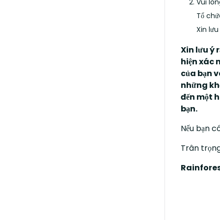
Vui lò
Tổ chứ
Xin lưu
Xin lưu ý
hiện xác 
của bạn v
những khố
đến một h
bạn.
Nếu bạn có 
Trân trọng
Rainfores