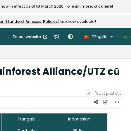
now in effect as of 1st March 2026. To learn more,
click here!
ion Standard
,
Annexes
,
Policies
) are now available!
To our website
TiếngViệt
Login
ainforest Alliance/UTZ cũ
1 (Các) phút đọc
Français
Indonesian
Deutsch
普通话