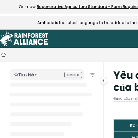
Documentation Index
Our new
Regenerative Agriculture Standard - Farm Requir
Fetch the complete documentation index at:
https://knowledge.rainfo
Amharic is the latest language to be added to th
Use this file to discover all available pages before exploring further.
Yêu 
Tìm kiếm
CMD+K
Press CMD+K to open search
của 
Được cập nhậ
Ital
日