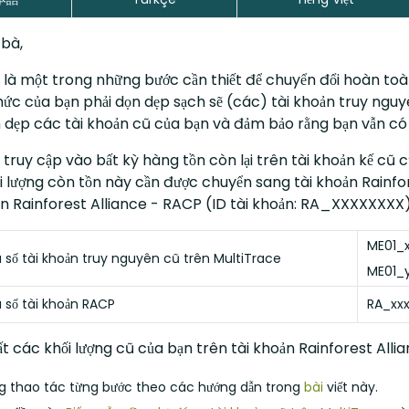
bà,
là một trong những bước cần thiết để chuyển đổi hoàn toà
hức của bạn phải dọn dẹp sạch sẽ (các) tài khoản truy ngu
 dẹp các tài khoản cũ của bạn và đảm bảo rằng bạn vẫn có th
c truy cập vào bất kỳ hàng tồn còn lại trên tài khoản kế c
 lượng còn tồn này cần được chuyển sang tài khoản Rainfor
n Rainforest Alliance - RACP (ID tài khoản: RA_XXXXXXXX)
ME01_x
số tài khoản truy nguyên cũ trên MultiTrace
ME01_
số tài khoản RACP
RA_xxx
t các khối lượng cũ của bạn trên tài khoản Rainforest All
ng thao tác từng bước theo các hướng dẫn trong
bài
viết này.