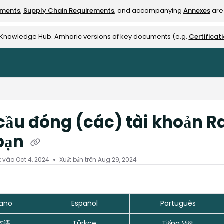
ements
,
Supply Chain Requirements
, and accompanying
Annexes
are 
rest-alliance.org/llms.txt
e Knowledge Hub. Amharic versions of key documents (e.g.
Certificat
cầu đóng (các) tài khoản R
bạn
t vào
Oct 4, 2024
Xuất bản trên Aug 29, 2024
iano
Español
Português
本語
Türkçe
Tiếng Việt