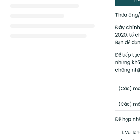
Thưa ông/
Đây chính 
2020, tổ c
Bạn để dọn
Để tiếp tụ
những khối
chứng nhậ
(Các) mã 
(Các) mã 
Để hợp nhấ
Vui lò