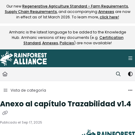
Documentation Index
Our new
Regenerative Agriculture Standard - Farm Requirements
,
Supply Chain Requirements
, and accompanying
Annexes
are now
Fetch the complete documentation index at:
https://knowledge.rainfore
in effect as of 1st March 2026. To learn more,
click here!
Use this file to discover all available pages before exploring further.
Amharic is the latest language to be added to the Knowledge
Hub. Amharic versions of key documents (e.g.
Certification
Standard
,
Annexes
,
Policies
) are now available!
Vista de categoría
Anexo al capítulo Trazabilidad v1.4
Publicado el Sep 17, 2025