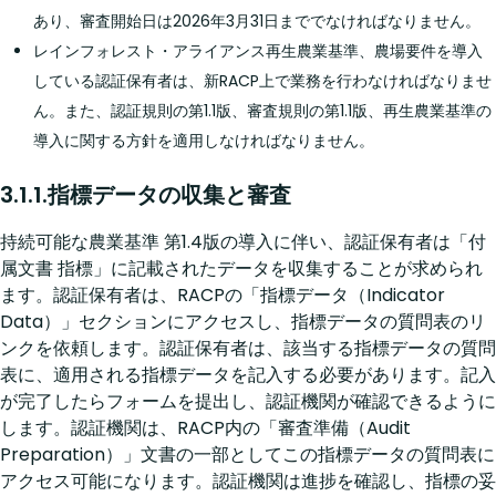
あり、審査開始日は2026年3月31日まででなければなりません。
レインフォレスト・アライアンス再生農業基準、農場要件を導入
している認証保有者は、新RACP上で業務を行わなければなりませ
ん。また、認証規則の第1.1版、審査規則の第1.1版、再生農業基準の
導入に関する方針を適用しなければなりません。
3.1.1.指標データの収集と審査
持続可能な農業基準 第1.4版の導入に伴い、認証保有者は「付
属文書 指標」に記載されたデータを収集することが求められ
ます。認証保有者は、RACPの「指標データ（Indicator
Data）」セクションにアクセスし、指標データの質問表のリ
ンクを依頼します。認証保有者は、該当する指標データの質問
表に、適用される指標データを記入する必要があります。記入
が完了したらフォームを提出し、認証機関が確認できるように
します。認証機関は、RACP内の「審査準備（Audit
Preparation）」文書の一部としてこの指標データの質問表に
アクセス可能になります。認証機関は進捗を確認し、指標の妥