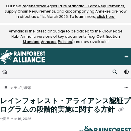
Documentation Index
Our new
Regenerative Agriculture Standard - Farm Requirements
,
Supply Chain Requirements
, and accompanying
Annexes
are now
Fetch the complete documentation index at:
https://knowledge.rainfore
in effect as of 1st March 2026. To learn more,
click here!
Use this file to discover all available pages before exploring further.
Amharic is the latest language to be added to the Knowledge
Hub. Amharic versions of key documents (e.g.
Certification
Standard
,
Annexes
,
Policies
) are now available!
カテゴリ表示
レインフォレスト・アライアンス認証プ
ログラムの段階的実施に関する方針
公開日 Mar 16, 2026