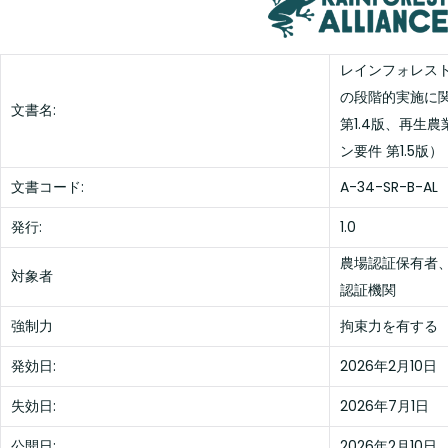
レインフォレス
の段階的実施に
文書名:
第1.4版、再生農
ン要件 第1.5版）
文書コード:
A-34-SR-B-AL
発行:
1.0
農場認証保有者
対象者
認証機関
強制力
拘束力を有する
発効日:
2026年2月10日
失効日:
2026年7月1日
公開日:
2026年2月10日